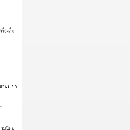
ื่องดื่ม
ะ ชานม ชา
น
ความนิยม