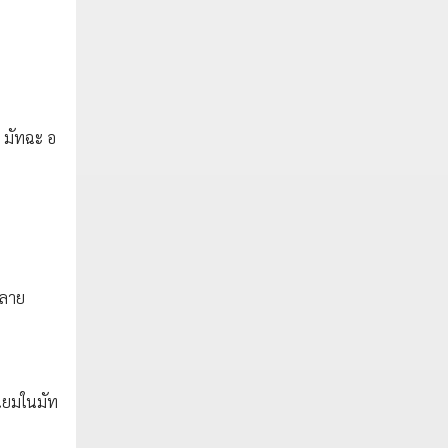
น มัทฉะ อ
หลาย
นิยมในมัท