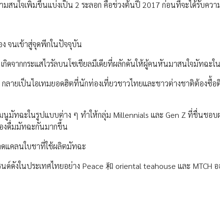
วามสนใจเพิ่มขึ้นแบ่งเป็น 2 ระลอก คือช่วงต้นปี 2017 ก่อนที่จะได้รับคว
อง จนเข้าสู่จุดพีกในปัจจุบัน
เกิดจากกระแสไวรัลบนโซเชียลมีเดียที่ผลักดันให้ผู้คนหันมาสนใจมัทฉะใน
กลายเป็นไอเทมยอดฮิตที่นักท่องเที่ยวชาวไทยและชาวต่างชาติต้องซื้อต
นูมัทฉะในรูปแบบต่าง ๆ ทำให้กลุ่ม Millennials และ Gen Z ที่ชื่นชอบ
งดื่มมัทฉะกันมากขึ้น
รขาดแคลนใบชาที่ใช้ผลิตมัทฉะ
ะแบรนด์ดังในประเทศไทยอย่าง Peace 和 oriental teahouse และ MTCH 