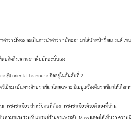
นหาคำว่า มัทฉะ จะเป็นการนำคำว่า “มัทฉะ” มาใส่นำหน้าชื่อแบรนด์ เช่
ที่คนคิดถึงเวลาอยากดื่มมัทฉะนั่นเอง
e 和 oriental teahouse ติดอยู่ในอันดับที่ 2
รีเมียม เน้นทางด้านชาเขียวโดยเฉพาะ มีเมนูเครื่องดื่มชาเขียวให้เลือก
้ในการชงชาเขียว สำหรับคนที่ต้องการชงชาเขียวด้วยตัวเองที่บ้าน
ารค้นหามาแรง ร่วมกับแบรนด์ร้านกาแฟระดับ Mass แสดงให้เห็นว่า ความ