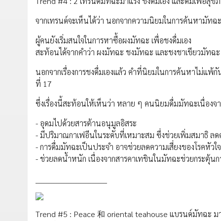
Trend #4 : 2 เทรนด์มัทฉะมาแรง ชงดื่มเอง และดื่มเพื่อสุข
จากเทรนด์จะเห็นได้ว่า นอกจากความนิยมในการค้นหามัทฉะจะ
ผู้คนยังเริ่มสนใจในการหาซื้อผงมัทฉะ เพื่อชงดื่มเอง
สะท้อนได้จากคำว่า ผงมัทฉะ ชงมัทฉะ และชงชาเขียวมัทฉะ เ
นอกจากเรื่องการชงดื่มเองแล้ว คำที่นิยมในการค้นหาไม่แพ้ก
ที่ 17
ซึ่งเรื่องนี้สะท้อนให้เห็นว่า หลาย ๆ คนนิยมดื่มมัทฉะเนื่อ
- อุดมไปด้วยสารต้านอนุมูลอิสระ
- มีปริมาณกาเฟอีนในระดับที่เหมาะสม ซึ่งช่วยเพิ่มสมาธิ ล
- การดื่มมัทฉะเป็นประจำ อาจช่วยลดความเสี่ยงของโรคหัวใ
- ช่วยลดน้ำหนัก เนื่องจากสารคาเทชินในมัทฉะช่วยกระตุ
_____________________________
Trend #5 : Peace 和 oriental teahouse แบรนด์มัทฉะ ม