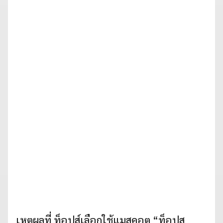
เหตุผลที่ ท็อปส์เลือกใช้แมสคอต “ท็อปส