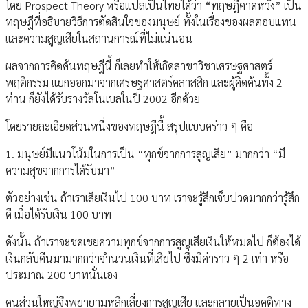
โดย Prospect Theory หรือแปลเป็นไทยได้ว่า “ทฤษฎีคาดหวัง” เป็น
ทฤษฎีที่อธิบายวิธีการตัดสินใจของมนุษย์ ทั้งในเรื่องของผลตอบแทน
และความสูญเสียในสถานการณ์ที่ไม่แน่นอน
ผลจากการคิดค้นทฤษฎีนี้ ก็เลยทำให้เกิดสาขาวิชาเศรษฐศาสตร์
พฤติกรรม แยกออกมาจากเศรษฐศาสตร์คลาสสิก และผู้คิดค้นทั้ง 2
ท่าน ก็ยังได้รับรางวัลโนเบลในปี 2002 อีกด้วย
โดยรายละเอียดส่วนหนึ่งของทฤษฎีนี้ สรุปแบบคร่าว ๆ คือ
1. มนุษย์มีแนวโน้มในการเป็น “ทุกข์จากการสูญเสีย” มากกว่า “มี
ความสุขจากการได้รับมา”
ตัวอย่างเช่น ถ้าเราเสียเงินไป 100 บาท เราจะรู้สึกเจ็บปวดมากกว่ารู้สึก
ดี เมื่อได้รับเงิน 100 บาท
ดังนั้น ถ้าเราจะชดเชยความทุกข์จากการสูญเสียเงินให้หมดไป ก็ต้องได้
เงินกลับคืนมามากกว่าจำนวนเงินที่เสียไป ซึ่งมีค่าราว ๆ 2 เท่า หรือ
ประมาณ 200 บาทนั่นเอง
คนส่วนใหญ่จึงพยายามหลีกเลี่ยงการสูญเสีย และกลายเป็นอคติทาง