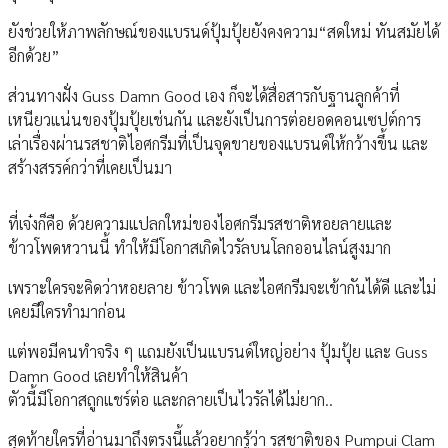
ยังช่วยให้ภาพลักษณ์ของแบรนด์ปุ้มปุ้ยยังคงความ“สดใหม่ ทันสมัยได้
อีกด้วย”
ส่วนทางฝั่ง Guss Damn Good เอง ก็จะได้สื่อสารกับฐานลูกค้าที่
เหนียวแน่นของปุ้มปุ้ยเช่นกัน และยังเป็นการต่อยอดคอนเซปต์การ
เล่าเรื่องผ่านรสชาติไอศกรีมที่เป็นจุดขายของแบรนด์ให้กว้างขึ้น และ
สร้างสรรค์กว่าที่เคยเป็นมา
ที่เจ๋งก็คือ ด้วยความแปลกใหม่ของไอศกรีมรสชาติหอยลายและ
ข้าวโพดหวานนี้ ทำให้มีโอกาสเกิดไวรัลบนโลกออนไลน์สูงมาก
เพราะใครจะคิดว่าหอยลาย ข้าวโพด และไอศกรีมจะเข้ากันได้ดี และไม่
เคยมีใครทำมาก่อน
แต่พอมีคนทำจริง ๆ แถมยังเป็นแบรนด์ใหญ่อย่าง ปุ้มปุ้ย และ Guss
Damn Good เลยทำให้สินค้า
ตัวนี้มีโอกาสถูกแชร์ต่อ และกลายเป็นไวรัลได้ไม่ยาก..
สุดท้ายใครที่อ่านมาถึงตรงนี้แล้วอยากรู้ว่า รสชาติของ Pumpui Clam