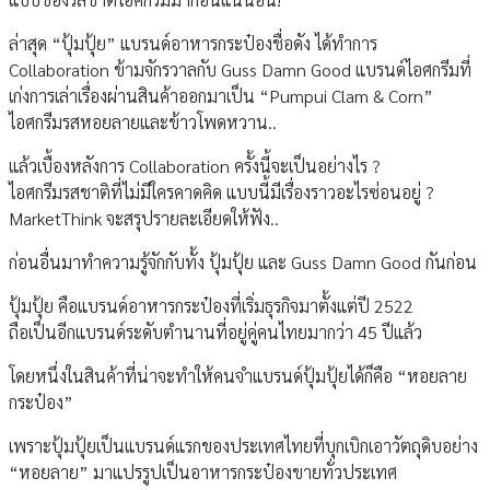
ล่าสุด “ปุ้มปุ้ย” แบรนด์อาหารกระป๋องชื่อดัง ได้ทำการ
Collaboration ข้ามจักรวาลกับ Guss Damn Good แบรนด์ไอศกรีมที่
เก่งการเล่าเรื่องผ่านสินค้าออกมาเป็น “Pumpui Clam & Corn”
ไอศกรีมรสหอยลายและข้าวโพดหวาน..
แล้วเบื้องหลังการ Collaboration ครั้งนี้จะเป็นอย่างไร ?
ไอศกรีมรสชาติที่ไม่มีใครคาดคิด แบบนี้มีเรื่องราวอะไรซ่อนอยู่ ?
MarketThink จะสรุปรายละเอียดให้ฟัง..
ก่อนอื่นมาทำความรู้จักกับทั้ง ปุ้มปุ้ย และ Guss Damn Good กันก่อน
ปุ้มปุ้ย คือแบรนด์อาหารกระป๋องที่เริ่มธุรกิจมาตั้งแต่ปี 2522
ถือเป็นอีกแบรนด์ระดับตำนานที่อยู่คู่คนไทยมากว่า 45 ปีแล้ว
โดยหนึ่งในสินค้าที่น่าจะทำให้คนจำแบรนด์ปุ้มปุ้ยได้ก็คือ “หอยลาย
กระป๋อง”
เพราะปุ้มปุ้ยเป็นแบรนด์แรกของประเทศไทยที่บุกเบิกเอาวัตถุดิบอย่าง
“หอยลาย” มาแปรรูปเป็นอาหารกระป๋องขายทั่วประเทศ