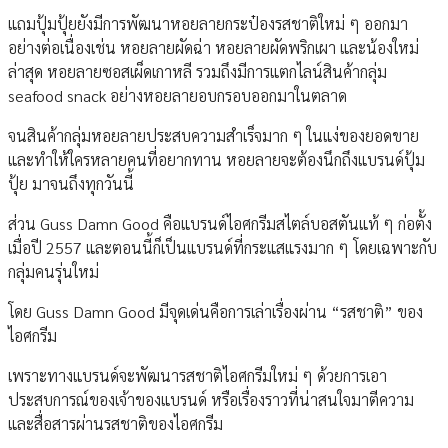
แถมปุ้มปุ้ยยังมีการพัฒนาหอยลายกระป๋องรสชาติใหม่ ๆ ออกมา
อย่างต่อเนื่องเช่น หอยลายผัดฉ่า หอยลายผัดพริกเผา และน้องใหม่
ล่าสุด หอยลายซอสเผ็ดเกาหลี รวมถึงมีการแตกไลน์สินค้ากลุ่ม
seafood snack อย่างหอยลายอบกรอบออกมาในตลาด
จนสินค้ากลุ่มหอยลายประสบความสำเร็จมาก ๆ ในแง่ของยอดขาย
และทำให้ใครหลายคนที่อยากทาน หอยลายจะต้องนึกถึงแบรนด์ปุ้ม
ปุ้ย มาจนถึงทุกวันนี้
ส่วน Guss Damn Good คือแบรนด์ไอศกรีมสไตล์บอสตันแท้ ๆ ก่อตั้ง
เมื่อปี 2557 และตอนนี้ก็เป็นแบรนด์ที่กระแสแรงมาก ๆ โดยเฉพาะกับ
กลุ่มคนรุ่นใหม่
โดย Guss Damn Good มีจุดเด่นคือการเล่าเรื่องผ่าน “รสชาติ” ของ
ไอศกรีม
เพราะทางแบรนด์จะพัฒนารสชาติไอศกรีมใหม่ ๆ ด้วยการเอา
ประสบการณ์ของเจ้าของแบรนด์ หรือเรื่องราวที่น่าสนใจมาตีความ
และสื่อสารผ่านรสชาติของไอศกรีม