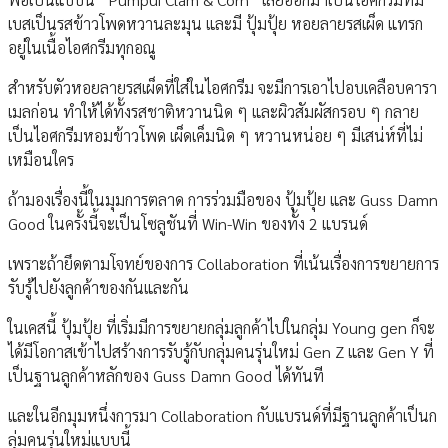
เบสเป็นรสข้าวโพดหวานละมุน และมี ปุ้มปุ้ย หอยลายรสเผ็ด แทรก
อยู่ในเนื้อไอศกรีมทุกอณู
สำหรับตัวหอยลายรสเผ็ดที่ใส่ในไอศกรีม จะมีการเอาไปอบเคลือบคารา
เมลก่อน ทำให้ได้ทั้งรสชาติหวานนิด ๆ และผิวสัมผัสกรอบ ๆ กลาย
เป็นไอศกรีมหอมข้าวโพด เผ็ดเค็มนิด ๆ หวานหน่อย ๆ มีเสน่ห์ที่ไม่
เหมือนใคร
ถ้ามองเรื่องนี้ในมุมการตลาด การร่วมมือของ ปุ้มปุ้ย และ Guss Damn
Good ในครั้งนี้จะเป็นโซลูชันที่ Win-Win ของทั้ง 2 แบรนด์
เพราะถ้ายึดตามโจทย์ของการ Collaboration ที่เน้นเรื่องการขยายการ
รับรู้ไปยังลูกค้าของกันและกัน
ในเคสนี้ ปุ้มปุ้ย ที่เริ่มมีการขยายกลุ่มลูกค้าไปในกลุ่ม Young gen ก็จะ
ได้มีโอกาสเข้าไปสร้างการรับรู้กับกลุ่มคนรุ่นใหม่ Gen Z และ Gen Y ที่
เป็นฐานลูกค้าหลักของ Guss Damn Good ได้ทันที
และในอีกมุมหนึ่งการมา Collaboration กับแบรนด์ที่มีฐานลูกค้าเป็นก
ลุ่มคนรุ่นใหม่แบบนี้