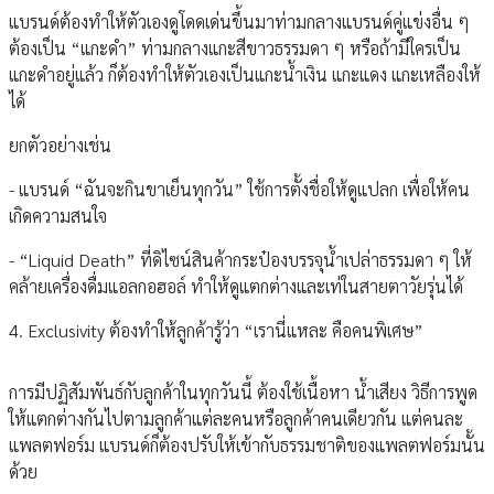
แบรนด์ต้องทำให้ตัวเองดูโดดเด่นขึ้นมาท่ามกลางแบรนด์คู่แข่งอื่น ๆ
ต้องเป็น “แกะดำ” ท่ามกลางแกะสีขาวธรรมดา ๆ หรือถ้ามีใครเป็น
แกะดำอยู่แล้ว ก็ต้องทำให้ตัวเองเป็นแกะน้ำเงิน แกะแดง แกะเหลืองให้
ได้
ยกตัวอย่างเช่น
- แบรนด์ “ฉันจะกินขาเย็นทุกวัน” ใช้การตั้งชื่อให้ดูแปลก เพื่อให้คน
เกิดความสนใจ
- “Liquid Death” ที่ดิไซน์สินค้ากระป๋องบรรจุน้ำเปล่าธรรมดา ๆ ให้
คล้ายเครื่องดื่มแอลกอฮอล์ ทำให้ดูแตกต่างและเท่ในสายตาวัยรุ่นได้
4. Exclusivity ต้องทำให้ลูกค้ารู้ว่า “เรานี่แหละ คือคนพิเศษ”
การมีปฏิสัมพันธ์กับลูกค้าในทุกวันนี้ ต้องใช้เนื้อหา น้ำเสียง วิธีการพูด
ให้แตกต่างกันไปตามลูกค้าแต่ละคนหรือลูกค้าคนเดียวกัน แต่คนละ
แพลตฟอร์ม แบรนด์ก็ต้องปรับให้เข้ากับธรรมชาติของแพลตฟอร์มนั้น
ด้วย