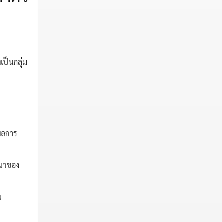
เป็นกลุ่ม
ผลการ
ษณาของ
น