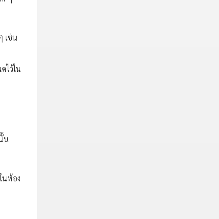
ๆ เช่น
นดไว้ใน
ั้น
าในห้อง