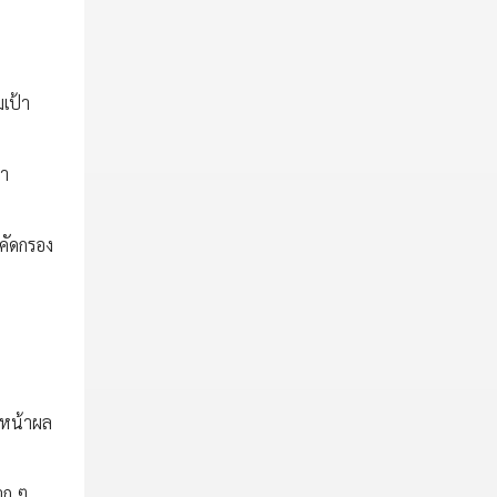
มเป้า
่า
อคัดกรอง
บนหน้าผล
าก ๆ