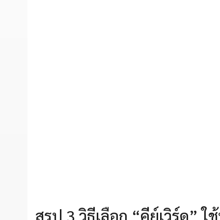
สรุป 3 วิธีเลือก “คีย์เวิร์ด”