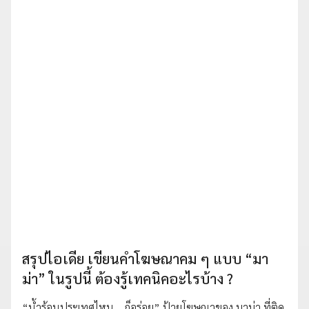
สรุปไอเดีย เขียนคำโฆษณาคม ๆ แบบ “มา
ม่า” ในรูปนี้ ต้องรู้เทคนิคอะไรบ้าง ?
“น้ำร้อนประเทศไหน… ก็อร่อย” ป้ายโฆษณาของ มาม่า ที่ติด