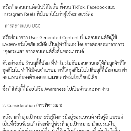
หรือทำคอนเทนต์คลิปวิดีโอสั้น ทั้งบน TikTok, Facebook และ
Instagram Reels ที่มีแนวโน้มว่าผู้ใช้จะกดแชร์ต่อ
- การตลาดแบบ UGC
หรือย่อมาจาก User-Generated Content เป็นคอนเทนต์ที่ผู้ใช้
แพลตฟอร์มโซเชียลมีเดียเป็นผู้ทำขึ้นเอง โดยอาจต่อยอดมาจากการ
“จุดกระแส” จากคอนเทนต์ตั้งต้นของแบรนด์
ตัวอย่างเช่น ร้านสุกี้ตี๋น้อย ที่ทำโปรโมชันมอบส่วนลดให้กับลูกค้าที่ใส่
ชุดกิโมโน ทำให้มีคนจำนวนมากที่ใส่ชุดกิโมโนไปกินสุกี้ตี๋น้อย และทำ
คอนเทนต์ของตัวเองลงบนแพลตฟอร์มโซเชียลมีเดีย
ซึ่งทำให้สุกี้ตี๋น้อยได้รับ Awareness ไปเป็นจำนวนมหาศาล
2. Consideration (การพิจารณา)
หลังจากที่กลุ่มเป้าหมายรับรู้ถึงการมีอยู่ของแบรนด์ หรือรู้จักแบรนด์
เป็นที่เรียบร้อยแล้ว ก็จะเข้าสู่ช่วงที่กลุ่มเป้าหมาย นำแบรนด์ไป
พิจารณาร่วมกับแบรนด์อื่น ๆ ที่มีอยู่ในท้องตลาด เพื่อตัดสินใจซื้อ