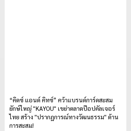
“คิดซ์ แอนด์ คิทซ์” คว้าแบรนด์การ์ดสะสม
ยักษ์ใหญ่ "KAYOU" เขย่าตลาดป๊อปคัลเจอร์
ไทย สร้าง "ปรากฏการณ์ทางวัฒนธรรม" ด้าน
การสะสม!