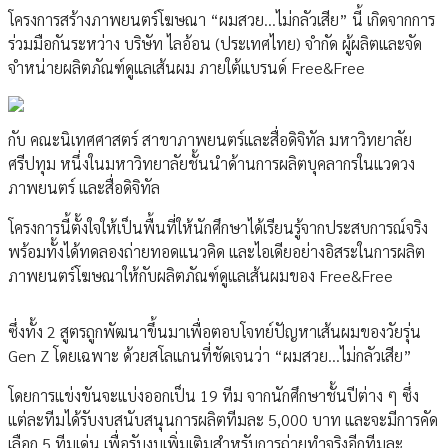
โครงการสร้างภาพยนตร์โฆษณา “ผมสวย...ไม่กลัวเสีย” นี้ เกิดจากการ
ร่วมมือกันระหว่าง บริษัท ไลอ้อน (ประเทศไทย) จำกัด ผู้ผลิตและจัด
จำหน่ายผลิตภัณฑ์ดูแลเส้นผม ภายใต้แบรนด์ Free&Free
กับ คณะนิเทศศาสตร์ สาขาภาพยนตร์และสื่อดิจิทัล มหาวิทยาลัย
ศรีปทุม หนึ่งในมหาวิทยาลัยชั้นนำด้านการผลิตบุคลากรในแวดวง
ภาพยนตร์ และสื่อดิจิทัล
โครงการนี้ตั้งใจให้เป็นพื้นที่ให้นักศึกษาได้เรียนรู้จากประสบการณ์จริง
พร้อมทั้งได้ทดลองถ่ายทอดแนวคิด และไอเดียอย่างอิสระในการผลิต
ภาพยนตร์โฆษณาให้กับผลิตภัณฑ์ดูแลเส้นผมของ Free&Free
ซึ่งทั้ง 2 สูตรถูกพัฒนาขึ้นมาเพื่อตอบโจทย์ปัญหาเส้นผมของวัยรุ่น
Gen Z โดยเฉพาะ ด้วยสโลแกนที่ชัดเจนว่า “ผมสวย...ไม่กลัวเสีย”
โดยการแข่งขันจะแบ่งออกเป็น 19 ทีม จากนักศึกษาชั้นปีต่าง ๆ ซึ่ง
แต่ละทีมได้รับงบสนับสนุนการผลิตทีมละ 5,000 บาท และจะมีการคัด
เลือก 5 ทีมเด่น เพื่อรับงบเพิ่มเติมสำหรับการถ่ายทำจริงอีกทีมละ