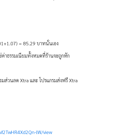
4.01+1.07) = 85.29 บาทนั่นเอง
ช่ค่าธรรมเนียมทั้งหมดที่ร้านจะถูกหัก
แกรมส่วนลด Xtra และ โปรแกรมส่งฟรี Xtra
cgM2TwHR4Xd2Qn-lW/view