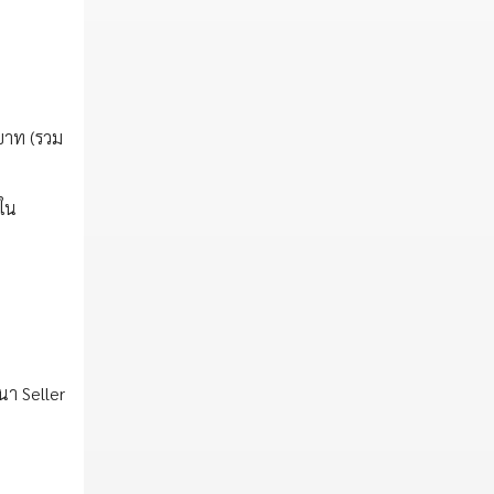
 บาท (รวม
ยใน
นา Seller