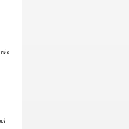
าทต่อ
แก่