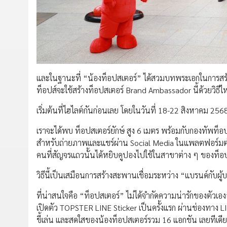
และในฐานะที่ “น้องท็อปสเตอร์” ได้สวมบทพระเอกในการสร้างสี
ท็อปส์จะใช้สร้างท็อปสเตอร์ Brand Ambassador นี้ด้วยวิธี
เริ่มต้นที่ไฮไลต์กันก่อนเลย โดยในวันที่ 18-22 สิงหาคม 25
เราจะได้พบ ท็อปสเตอร์ยักษ์ สูง 6 เมตร พร้อมกับกองทัพท็อ
สำหรับถ่ายภาพและแชร์ผ่าน Social Media ในแพลตฟอร์มต่าง 
คนที่สัญจรแถวนั้นได้หยิบคูปองไปใช้ในสาขาต่าง ๆ ของท็อ
วิธีนี้เป็นเสมือนการสร้างสะพานเชื่อมระหว่าง “แบรนด์กับผู้บ
ที่น่าสนใจคือ “ท็อปสเตอร์” ไม่ได้จำกัดความน่ารักของตัวเอ
เปิดตัว TOPSTER LINE Sticker เป็นครั้งแรก ผ่านช่องทาง L
ขี้เล่น และสดใสของน้องท็อปสเตอร์รวม 16 แอกชัน เลยทีเดี