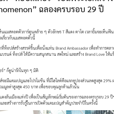
nomenon” ฉลองครบรอบ 29 ปี
ห็นแมสคอตตัวการ์ตูนคล้าย ๆ ตัวอักษร T สีแดง ตาโต เวลายิ้มจะเห็นฟันซ
จเกี่ยวกับแมสคอตตัวนี้
กที่ท็อปส์สร้างสรรค์ขึ้นเพื่อนั่งแท่น Brand Ambassador เพื่อทำการตล
์แบรนด์ ท็อปส์ ให้มีความสนุกสนาน สดใหม่ และสร้าง Brand Love ให้แข
” ก็ดูน่ารักในทุก ๆ มิติ
์จะมีแคมเปญและโปรโมชัน ที่มีไฮไลต์คือแจกคูปองส่วนลดสูงสุด 29% ผ
วมมูลค่าสูงสุด 450 บาท เพื่อขอบคุณลูกค้าแล้วนั้น
ล้นเมืองแห่งปี เพื่อเป็นสัญลักษณ์เริ่มต้นของการฉลองครบรอบ 29 ป
และสร้างการรับรู้ในการเปิดตัวแคมเปญสำคัญประจำปีในครั้งนี้