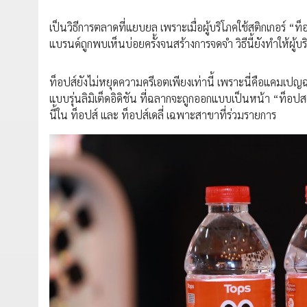
เป็นวิธีการตลาดที่แยบยล เพราะเมื่อผู้บริโภคใช้สติกเกอร์ 
แบรนด์ถูกพบเห็นบ่อยครั้งจนสร้างการจดจำ วิธีนี้ยังทำให้ผู้
ท็อปส์ยังไม่หยุดความครีเอตเพียงเท่านี้ เพราะนี่คือแคมเ
แบบรุ่นลิมิเต็ดอิดิชัน ที่ฉลากจะถูกออกแบบเป็นหน้า “ท็อปส
นี้ใน ท็อปส์ และ ท็อปส์เดลี่ เฉพาะสาขาที่ร่วมรายการ