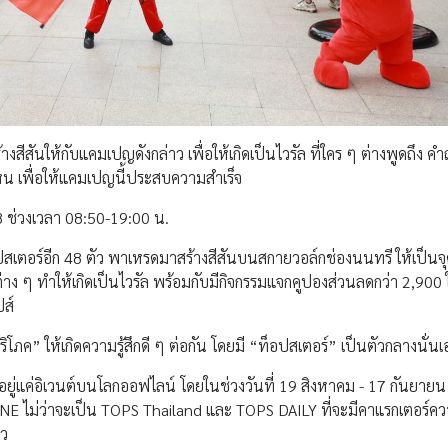
สันให้กับแคมเปญดังกล่าว เพื่อให้เกิดเป็นไวรัล ที่ใคร ๆ ต่างพูดถึง ค
ไหน เพื่อให้แคมเปญนี้ประสบความสำเร็จ
68 ช่วงเวลา 08:50-19:00 น.
ปสเตอร์อีก 48 ตัว พาเหรดมาสร้างสีสันบนสกายวอล์กช่องนนทรี ให้เป็นจุ
ๆ ทำให้เกิดเป็นไวรัล พร้อมกับมีกิจกรรมแจกคูปองส่วนลดกว่า 2,900 ใ
ปส์
ริโภค” ให้เกิดความรู้สึกดี ๆ ต่อกัน โดยมี “ท็อปสเตอร์” เป็นตัวกลางนั่นเ
งอยู่แค่อิเวนต์บนโลกออฟไลน์ โดยในช่วงวันที่ 19 สิงหาคม - 17 กันยายน
INE ไม่ว่าจะเป็น TOPS Thailand และ TOPS DAILY ที่จะมีคาแรกเตอร์คว
ยว