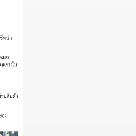
ี่หน้า
าดและ
็งแกร่งใน
่านสินค้า
ีของ