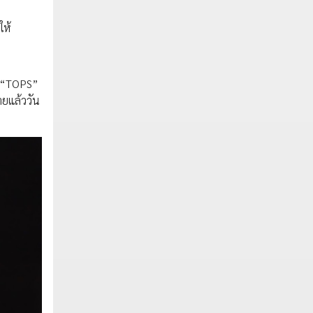
ให้
d “TOPS”
ายแล้ววัน