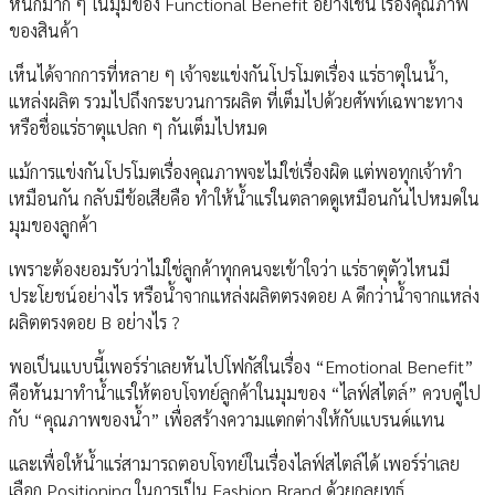
หนักมาก ๆ ในมุมของ Functional Benefit อย่างเช่น เรื่องคุณภาพ
ของสินค้า
เห็นได้จากการที่หลาย ๆ เจ้าจะแข่งกันโปรโมตเรื่อง แร่ธาตุในน้ำ,
แหล่งผลิต รวมไปถึงกระบวนการผลิต ที่เต็มไปด้วยศัพท์เฉพาะทาง
หรือชื่อแร่ธาตุแปลก ๆ กันเต็มไปหมด
แม้การแข่งกันโปรโมตเรื่องคุณภาพจะไม่ใช่เรื่องผิด แต่พอทุกเจ้าทำ
เหมือนกัน กลับมีข้อเสียคือ ทำให้น้ำแร่ในตลาดดูเหมือนกันไปหมดใน
มุมของลูกค้า
เพราะต้องยอมรับว่าไม่ใช่ลูกค้าทุกคนจะเข้าใจว่า แร่ธาตุตัวไหนมี
ประโยชน์อย่างไร หรือน้ำจากแหล่งผลิตตรงดอย A ดีกว่าน้ำจากแหล่ง
ผลิตตรงดอย B อย่างไร ?
พอเป็นแบบนี้เพอร์ร่าเลยหันไปโฟกัสในเรื่อง “Emotional Benefit”
คือหันมาทำน้ำแร่ให้ตอบโจทย์ลูกค้าในมุมของ “ไลฟ์สไตล์” ควบคู่ไป
กับ “คุณภาพของน้ำ” เพื่อสร้างความแตกต่างให้กับแบรนด์แทน
และเพื่อให้น้ำแร่สามารถตอบโจทย์ในเรื่องไลฟ์สไตล์ได้ เพอร์ร่าเลย
เลือก Positioning ในการเป็น Fashion Brand ด้วยกลยุทธ์