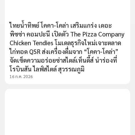
ไทยน้ำทิพย์ โคคา-โคล่า เสริมแกร่ง เดอะ
พิซซ่า คอมปะนี เปิดตัว The Pizza Company
Chicken Tendies โมเดลธุรกิจใหม่เจาะตลาด
ไก่ทอด QSR ส่งเครื่องดื่มจาก “โคคา-โคล่า”
จัดเซ็ตความอร่อยซ่าสไตล์เท็นดี้ส์ นำร่องที่
โรบินสัน ไลฟ์สไตล์ สุวรรณภูมิ
16 ก.ค. 2026