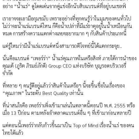
อย่าง “น้ำแร่” ดูโดดเด่นจากคู่แข่งอีกนับสิบแบรนด์ที่อยู่บนเชลฟ์
เราอาจจะเอามือกุมขมับ เพราะอย่างที่ทุกคนรู้ว่าในมุมของคนทั่วไป
ไม่ว่าจะน้ำแร่แบรนด์ไหน ก็คือน้ำเปล่าที่มีแร่ธาตุอยู่ในน้ำเหมือนกัน
หมด การสร้างความแตกต่างเลยจะยากมาก ๆ กับสินค้าประเภทนี้
แต่รู้ไหมว่ามีน้ำแร่แบรนด์หนึ่งสามารถตีโจทย์นี้ได้แตกกระจุย..
นั่นคือแบรนด์ “เพอร์ร่า” น้ำแร่คุณภาพในเครือสิงห์ ภายใต้การนำของ
คุณเต้ (ภูริต ภิรมย์ภักดี) Group CEO แห่งบริษัท บุญรอดบริวเวอรี่
จำกัด
ที่หลาย ๆ คนรู้ดีอยู่แล้วว่าสินค้าในเครือฯ นี้จะขึ้นชื่อในเรื่องของ
“คุณภาพ” ในระดับ Best Quality เท่านั้น
ที่น่าสนใจคือ เพอร์ร่าเพิ่งเข้ามาเล่นในตลาดนี้ตอนปี พ.ศ. 2555 หรือ
เมื่อ 13 ปีก่อน ตามหลังเจ้าตลาดแบรนด์อื่น ๆ ที่เข้ามาก่อนหลายปี
แต่ตอนนี้เพอร์ร่ากลับก้าวขึ้นมาเป็น Top of Mind เรื่องน้ำแร่ ของคน
ไทยได้แล้ว