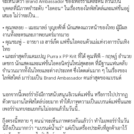
จะเห็นได้ว่า Brand Ambassador ของเพอร์ร่าแต่ละคน ล้วนเป็น
บุคคลที่มีภาพจำระดับ “ไอคอน” ในเรื่องของไลฟ์สไตล์และแฟชั่นอยู่
เสมอ ไม่ว่าจะเป็น…
• คุณพลอย – เฌอมาลย์ บุญยศักดิ์ นักแสดงแถวหน้าของไทย ผู้มีผล
งานทั้งละครและภาพยนตร์มากมาย
• คุณชมพู่ – อารยา เอ ฮาร์เก็ต แฟชั่นไอคอนตัวแม่แห่งวงการบันเทิง
ไทย
• และล่าสุดกับแคมเปญ Purra x PP Krit ที่ได้ คุณพีพี – กฤษฏ์ อำนวย
เดชกร นักแสดงและแฟชั่นไอคอนิครุ่นใหม่สุดฮอต ที่มีฐานแฟนคลับ
จำนวนมากทั้งในไทยและต่างประเทศ ซึ่งโดดเด่นมาก ๆ ในเรื่องของ
ไลฟ์สไตล์ มาร่วมเป็น Brand Ambassador คนล่าสุดของแบรนด์
นอกจากนี้เพอร์ร่ายังมีการสนับสนุนอิเวนต์แฟชั่น หรือการไปปรากฏ
ตัวตามงานไลฟ์สไตล์บ่อยมาก ทำให้ภาพความเป็นแบรนด์แฟชั่นและ
เพอร์ร่าแทบจะแยกกันไม่ออกแล้วในวันนี้..
ถึงตรงนี้หลาย ๆ คนน่าจะเห็นภาพตรงกันแล้วว่า ทำไมเพอร์ร่าในวัน
นี้ถึงเป็นมากกว่า “แบรนด์น้ำแร่” แต่เป็นเครื่องประดับที่ลูกค้าเอาไว้