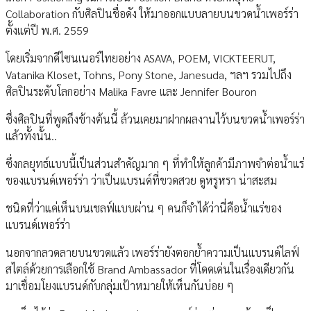
Collaboration กับศิลปินชื่อดัง ให้มาออกแบบลายบนขวดน้ำเพอร์ร่า
ตั้งแต่ปี พ.ศ. 2559
โดยเริ่มจากดีไซนเนอร์ไทยอย่าง ASAVA, POEM, VICKTEERUT,
Vatanika Kloset, Tohns, Pony Stone, Janesuda, ฯลฯ รวมไปถึง
ศิลปินระดับโลกอย่าง Malika Favre และ Jennifer Bouron
ซึ่งศิลปินที่พูดถึงข้างต้นนี้ ล้วนเคยมาฝากผลงานไว้บนขวดน้ำเพอร์ร่า
แล้วทั้งนั้น..
ซึ่งกลยุทธ์แบบนี้เป็นส่วนสำคัญมาก ๆ ที่ทำให้ลูกค้ามีภาพจำต่อน้ำแร่
ของแบรนด์เพอร์ร่า ว่าเป็นแบรนด์ที่ขวดสวย ดูหรูหรา น่าสะสม
ชนิดที่ว่าแค่เห็นบนเชลฟ์แบบผ่าน ๆ คนก็จำได้ว่านี่คือน้ำแร่ของ
แบรนด์เพอร์ร่า
นอกจากลวดลายบนขวดแล้ว เพอร์ร่ายังตอกย้ำความเป็นแบรนด์ไลฟ์
สไตล์ด้วยการเลือกใช้ Brand Ambassador ที่โดดเด่นในเรื่องเดียวกัน
มาเชื่อมโยงแบรนด์กับกลุ่มเป้าหมายให้เห็นกันบ่อย ๆ