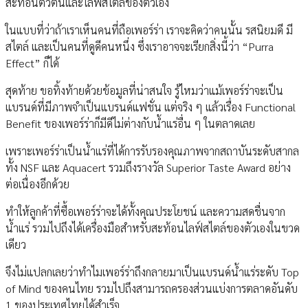
สะท้อนตัวตนและไลฟ์สไตล์ของตัวเอง
ในแบบที่ว่าถ้าเราเห็นคนที่ถือเพอร์ร่า เราจะคิดว่าคนนั้น รสนิยมดี มี
สไตล์ และเป็นคนที่ดูดีคนหนึ่ง ซึ่งเราอาจจะเรียกสิ่งนี้ว่า “Purra
Effect” ก็ได้
สุดท้าย ขอทิ้งท้ายด้วยข้อมูลที่น่าสนใจ รู้ไหมว่าแม้เพอร์ร่าจะเป็น
แบรนด์ที่มีภาพจำเป็นแบรนด์แฟชั่น แต่จริง ๆ แล้วเรื่อง Functional
Benefit ของเพอร์ร่าก็มีดีไม่ต่างกับน้ำแร่อื่น ๆ ในตลาดเลย
เพราะเพอร์ร่าเป็นน้ำแร่ที่ได้การรับรองคุณภาพจากสถาบันระดับสากล
ทั้ง NSF และ Aquacert รวมถึงรางวัล Superior Taste Award อย่าง
ต่อเนื่องอีกด้วย
ทำให้ลูกค้าที่ซื้อเพอร์ร่าจะได้ทั้งคุณประโยชน์ และความสดชื่นจาก
น้ำแร่ รวมไปถึงได้เครื่องมือสำหรับสะท้อนไลฟ์สไตล์ของตัวเองในขวด
เดียว
จึงไม่แปลกเลยว่าทำไมเพอร์ร่าถึงกลายมาเป็นแบรนด์น้ำแร่ระดับ Top
of Mind ของคนไทย รวมไปถึงสามารถครองส่วนแบ่งการตลาดอันดับ
1 ของประเทศไทยได้สำเร็จ..