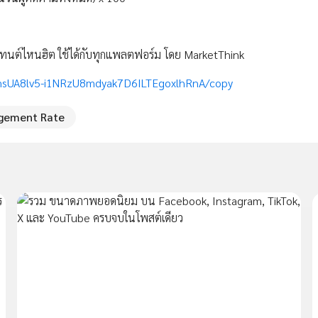
เทนต์ไหนฮิต ใช้ได้กับทุกแพลตฟอร์ม โดย MarketThink
msUA8lv5-i1NRzU8mdyak7D6ILTEgoxlhRnA/copy
gement Rate