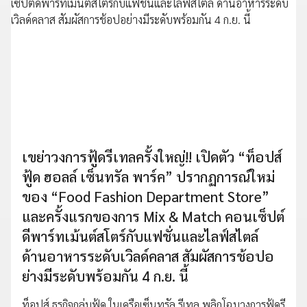
เขย่าวงการฟู้ดรีเทลครั้งใหญ่!! เปิดตัว “ท็อปส์
ฟู้ด ฮอลล์ เซ็นทรัล พาร์ค” ปรากฏการณ์ใหม่
ของ “Food Fashion Department Store”
และครั้งแรกของการ Mix & Match คอนเซ็ปต์
ดีพาร์ทเม้นต์สโตร์กับแฟชั่นและไลฟ์สไตล์
ด้านอาหารระดับเวิลด์คลาส สัมผัสการช้อปอ
ย่างมีระดับพร้อมกัน 4 ก.ย. นี้
ท็อปส์ ธุรกิจกลุ่มฟู้ด ในเครือเซ็นทรัล รีเทล พลิกโฉมวงการฟู้ดรี