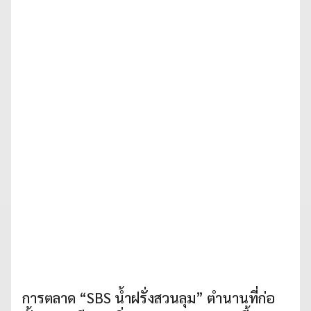
การตลาด “SBS น้ำฝรั่งสวนลุม” ตำนานที่ก่อ