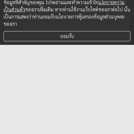
ข้อมูลที่สำคัญของคุณ โปรดอ่านและทำความเข้าใจ
นโยบายความ
เป็นส่วนตัว
ของเราเพิ่มเติม หากท่านใช้งานเว็บไซต์ของเราต่อไป นั่น
เป็นการแสดงว่าท่านยอมรับนโยบายการคุ้มครองข้อมูลส่วนบุคคล
ของเรา
ยอมรับ
GDP ไตรมาสที่ 2 ของประเทศไทย ขยายตัว
7.5% ด้วยปัจจัยฐานต่ำในปีก่อน และการส่ง
ออกที่สูง