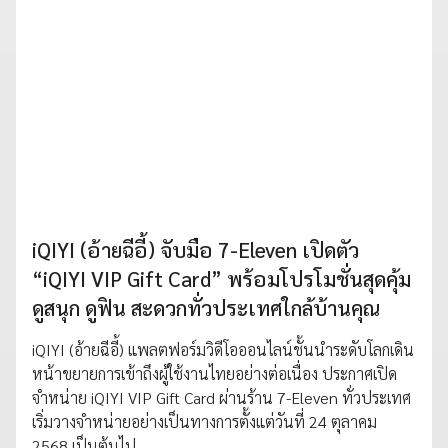
iQIYI (อ้ายฉีอี้) จับมือ 7-Eleven เปิดตัว
“iQIYI VIP Gift Card” พร้อมโปรโมชั่นสุดคุ้ม
ดูสนุก ดูฟิน สะดวกทั่วประเทศใกล้บ้านคุณ
iQIYI (อ้ายฉีอี้) แพลตฟอร์มวิดีโอออนไลน์ชั้นนำระดับโลกเดิน
หน้าขยายการเข้าถึงผู้ใช้งานไทยอย่างต่อเนื่อง ประกาศเปิด
จำหน่าย iQIYI VIP Gift Card ผ่านร้าน 7-Eleven ทั่วประเทศ
เริ่มวางจำหน่ายอย่างเป็นทางการตั้งแต่วันที่ 24 ตุลาคม
2568 เป็นต้นไป