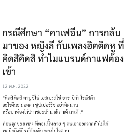
กรณีศึกษา “คาเฟอีน” การกลับ
มาของ หญิงลี กับเพลงฮิตติดหู ที่
คิดสิคิดสิ ทำไมแบรนด์กาแฟต้อง
เข้า
12 ต.ค. 2022
“คิดสิ คิดสิ คาปูชิโน่ เอสเปรสโซ่ อาราบิก้า โรบัสต้า
อะไรดีนะ มอคค่า ซุปเปอร์ริช อย่าคิดนาน
หรือปาท่องโก๋ปากซอยบ้าน เฮ้ ลาเต้ ลาเต้..”
ท่อนฮุกของเพลง ที่ตอนนี้หลาย ๆ คนเอาออกจากหัวไม่ได้
พอนึกถึงทีไร ก็ต้องฮัมเพลงในใจตาม..