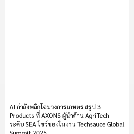
AI กำลังพลิกโฉมวงการเกษตร สรุป 3
Products ที่ AXONS ผู้นำด้าน AgriTech
ระดับ SEA โชว์ของในงาน Techsauce Global
Summit 2025