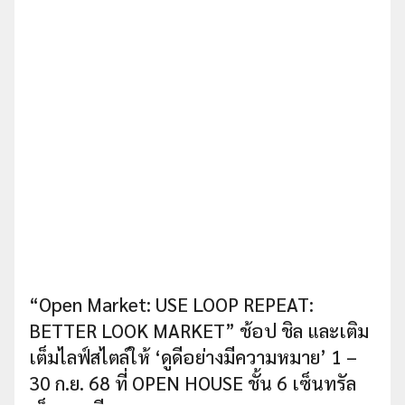
“Open Market: USE LOOP REPEAT:
BETTER LOOK MARKET” ช้อป ชิล และเติม
เต็มไลฟ์สไตล์ให้ ‘ดูดีอย่างมีความหมาย’ 1 –
30 ก.ย. 68 ที่ OPEN HOUSE ชั้น 6 เซ็นทรัล