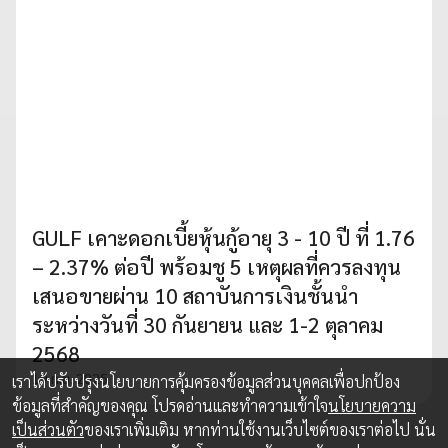
GULF เคาะดอกเบี้ยหุ้นกู้อายุ 3 - 10 ปี ที่ 1.76
– 2.37% ต่อปี พร้อมชู 5 เหตุผลที่ควรลงทุน
เสนอขายผ่าน 10 สถาบันการเงินชั้นนำ
ระหว่างวันที่ 30 กันยายน และ 1-2 ตุลาคม
2568
19 ก.ย. 2025
เราได้ปรับปรุงนโยบายการคุ้มครองข้อมูลส่วนบุคคลเพื่อปกป้อง
ข้อมูลที่สำคัญของคุณ โปรดอ่านและทำความเข้าใจ
นโยบายความ
เป็นส่วนตัว
ของเราเพิ่มเติม หากท่านใช้งานเว็บไซต์ของเราต่อไป นั่น