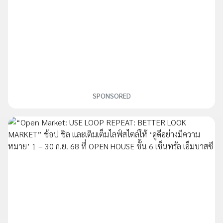
SPONSORED