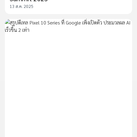
13 ส.ค. 2025