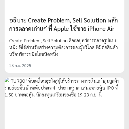
อธิบาย Create Problem, Sell Solution หลัก
การตลาดเก่าแก่ ที่ Apple ใช้ขาย iPhone Air
Create Problem, Sell Solution คือกลยุทธ์การตลาดรูปแบบ
หนึ่ง ที่ใช้สำหรับสร้างความต้องการของผู้บริโภค ที่มีต่อสินค้า
หรือบริการชนิดใดชนิดหนึ่ง
16 ก.ย. 2025