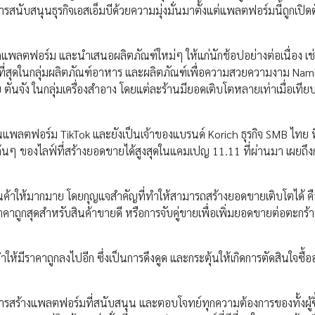
รสนับสนุนธุรกิจเอสเอ็มบีด้วยความมุ่งมั่นมาตั้งแต่แพลตฟอร์มนี้ถูกเปิดต
กแพลตฟอร์ม และนำเสนอผลิตภัณฑ์ใหม่ๆ ให้แก่นักช้อปอย่างต่อเนื่อง เช
ที่สุดในกลุ่มผลิตภัณฑ์อาหาร และผลิตภัณฑ์เพื่อความสวยความงาม Na
 ตันจัง ในกลุ่มเครื่องสำอาง โดยแต่ละร้านมียอดเติบโตหลายเท่าเมื่อเทีย
บนแพลตฟอร์ม TikTok และยังเป็นเจ้าของแบรนด์ Korich ธุรกิจ SMB ไทย ที
นๆ ของไลฟ์ที่สร้างยอดขายได้สูงสุดในแคมเปญ 11.11 ที่ผ่านมา เผยถึง
ตสินค้าให้มากมาย โดยกุญแจสำคัญที่ทำให้สามารถสร้างยอดขายเติบโตได้ คื
ถูกสุดสำหรับสินค้าขายดี หรือการจับคู่ขายเพื่อเพิ่มยอดขายต่อตะกร้า ซ
้มีราคาถูกลงไปอีก ซึ่งเป็นการดึงดูด และกระตุ้นให้เกิดการตัดสินใจซื้อ
การสร้างแพลตฟอร์มที่สนับสนุน และตอบโจทย์ทุกความต้องการของทั้งผู้ซื้