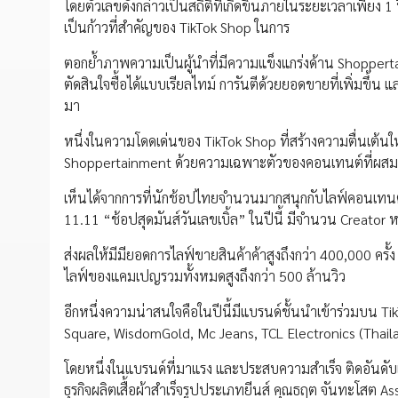
โดยตัวเลขดังกล่าวเป็นสถิติที่เกิดขึ้นภายในระยะเวลาเพียง 1
เป็นก้าวที่สำคัญของ TikTok Shop ในการ
ตอกย้ำภาพความเป็นผู้นำที่มีความแข็งแกร่งด้าน Shopperta
ตัดสินใจซื้อได้แบบเรียลไทม์ การันตีด้วยยอดขายที่เพิ่มขึ้น 
มา
หนึ่งในความโดดเด่นของ TikTok Shop ที่สร้างความตื่นเต้น
Shoppertainment ด้วยความเฉพาะตัวของคอนเทนต์ที่ผสมผสาน
เห็นได้จากการที่นักช้อปไทยจำนวนมากสนุกกับไลฟ์คอนเทน
11.11 “ช้อปสุดมันส์วันเลขเบิ้ล” ในปีนี้ มีจำนวน Creato
ส่งผลให้มีมียอดการไลฟ์ขายสินค้าค้าสูงถึงกว่า 400,000 คร
ไลฟ์ของแคมเปญรวมทั้งหมดสูงถึงกว่า 500 ล้านวิว
อีกหนึ่งความน่าสนใจคือในปีนี้มีแบรนด์ชั้นนำเข้าร่วมบน 
Square, WisdomGold, Mc Jeans, TCL Electronics (Thaila
โดยหนึ่งในแบรนด์ที่มาแรง และประสบความสำเร็จ ติดอันดั
ธุรกิจผลิตเสื้อผ้าสำเร็จรูปประเภทยีนส์ คุณธฤต จันทะโสต