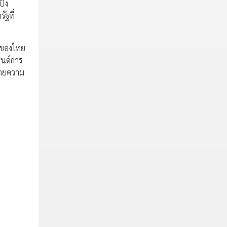
ิ้ง
ัฐที่
บีของไทย
รนด์การ
ท้ายความ