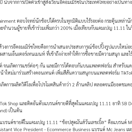
 ปี นับจากการเปิดตัวเข้าสู่สังเวียนอีคอมเมิร์ซในประเทศไทยอย่างเป็นทาง
inment ตอบโจทย์นักช้อปได้ครบในทุกมิติแบบไร้รอยต่อ กระตุ้นเหล่านัก
และจำนวนผู้ขายที่เข้าร่วมเพิ่มกว่า 200% เมื่อเทียบกับแคมเปญ 11.11 ในป
ให้วงการอีคอมเมิร์ซไทยคือการนำเสนอประสบการณ์ช้อปปิ้งรูปแบบใหม่อย
เอ็นเตอร์เทนเมนท์ ที่เข้าถึงง่ายทำให้การซื้อขายมีความสนุก และไร
ต์ จนเกิดการแชร์ต่อๆ กัน และมีการโต้ตอบกันบนแพลตฟอร์ม สำหรับ
r หน้าใหม่มาร่วมสร้างคอนเทนต์ เพิ่มสีสันความสนุกบนแพลตฟอร์ม TikT
ั้ง เกิดการผลิตวิดีโอเพื่อโปรโมตสินค้ากว่า 2 ล้านคลิป ตลอดจนมียอดชม
TikTok Shop และติดอันดับแบรนด์ขายดีที่สุดในแคมเปญ 11.11 อาทิ SB 
nd) เป็นต้น
บแบรนด์ขายดีในแคมเปญ 11.11 “ช้อปสุดมันส์วันเลขเบิ้ล” คือแบรนด์ 
 Assistant Vice President - Ecommerce Business แบรนด์ Mc Jeans เผย