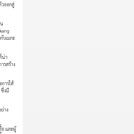
ัวออกสู่
่น
mkang
บกับเมกะ
่น่า
การสร้าง
อการให้
ึ่งมี
อย่าง
อ และผู้