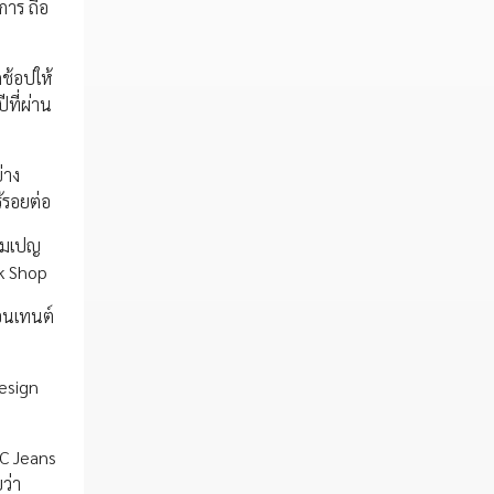
การ ถือ
ช้อปให้
ีที่ผ่าน
่าง
้รอยต่อ
แคมเปญ
ok Shop
คอนเทนต์
Design
MC Jeans
ว่า