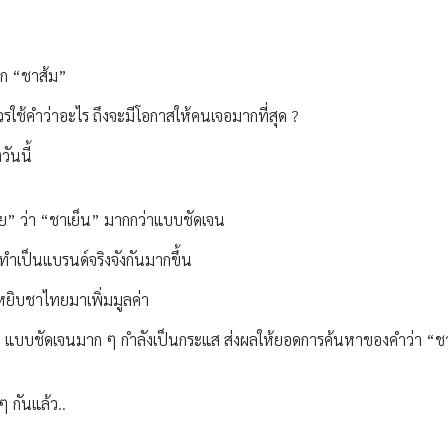
ยก “ชาส้ม”
วรใช้คำว่าอะไร ถึงจะมีโอกาสให้คนเจอมากที่สุด ?
ันนี้
ย” ว่า “ชาเย็น” มากกว่าแบบชัดเจน
าทำเป็นแบรนด์จริงจังกันมากขึ้น
หยิบชาไทยมาเพิ่มมูลค่า
าไทย แบบชัดเจนมาก ๆ กำลังเป็นกระแส ส่งผลให้ยอดการค้นหาของคำว่า “
กันแล้ว..