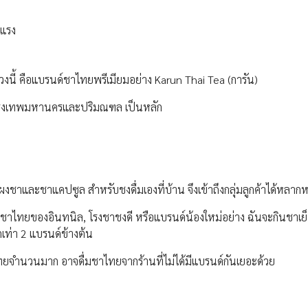
สแรง
งนี้ คือแบรนด์ชาไทยพรีเมียมอย่าง Karun Thai Tea (การัน)
ในกรุงเทพมหานครและปริมณฑล เป็นหลัก
ผงชาและชาแคปซูล สำหรับชงดื่มเองที่บ้าน จึงเข้าถึงกลุ่มลูกค้าได้หลา
่น ชาไทยของอินทนิล, โรงชาชงดี หรือแบรนด์น้องใหม่อย่าง ฉันจะกินชาเย
เท่า 2 แบรนด์ข้างต้น
คนไทยจำนวนมาก อาจดื่มชาไทยจากร้านที่ไม่ได้มีแบรนด์กันเยอะด้วย