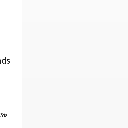
nds
ิร์ด