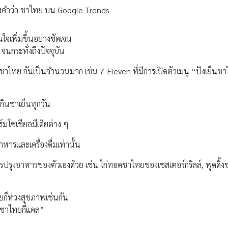
องคำว่า ชาไทย บน Google Trends
ใจเพิ่มขึ้นอย่างชัดเจน
จนกระทั่งถึงปัจจุบัน
มนูชาไทย กันเป็นจำนวนมาก เช่น 7-Eleven ที่มีการเปิดตัวเมนู “ปังเย็นช
ะกินชาเย็นทุกวัน
มโซเชียลมีเดียต่าง ๆ
ารและเครื่องดื่มเท่านั้น
รปรุงอาหารของตัวเองด้วย เช่น ไก่ทอดชาไทยของเชสเตอร์กริลล์, พุดดิ้
ก็ห่วงสุขภาพเช่นกัน
ชาไทยกี่แคล”