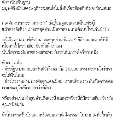
ตัว” เป็นพื้นฐาน
มนุษย์จึงมักแสดงพฤติกรรมสนใจในสิ่งที่เกี่ยวข้องกับตัวเองก่อนเสมอ
ลองจินตนาการว่า หากเรากำลังเลื่อนดูคอนเทนต์ในเฟซบุ๊ก
แล้วลองคิดสิว่า เราจะหยุดอ่านเนื้อหาคอนเทนต์แบบไหนกันบ้าง ?
หนึ่งในคอนเทนต์ที่เราน่าจะหยุดอ่านกันแน่ ๆ ก็คือ คอนเทนต์ที่มี
เนื้อหาที่มีความเกี่ยวข้องกับตัวเราเอง
นั่นก็เพราะ มันอาจส่งผลกระทบกับเราได้ไม่ทางใดก็ทางหนึ่ง
ตัวอย่างเช่น
- ข่าวรัฐบาลเคาะแจกเงินดิจิทัลวอลเล็ต 10,000 บาท (เราสนใจว่าเรา
จะได้เงินไหม)
- ข่าวโรงงานย่านบางซื่อซุกแคดเมียม (เราสนใจเพราะมันอันตรายต่อ
เราและอยู่ใกล้ตัวมากกว่าที่คิด)
หรืออย่างเช่น ถ้าคุณอ่านถึงตรงนี้ แสดงว่าเรื่องนี้ก็มีความเกี่ยวข้องกับ
คุณเหมือนกัน..
ดังนั้น การสร้างโฆษณาหรือคอนเทนต์ จึงควรเล่าในมุมมองที่เกี่ยวกับ