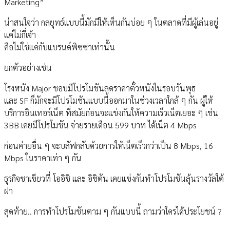
Marketing”
น่าสนใจว่า กลยุทธ์แบบนี้มักมีให้เห็นกันบ่อย ๆ ในตลาดที่มีผู้เล่นอยู่
แค่ไม่กี่เจ้า
คือไม่ใช่แค่กับแบรนด์พิซซาเท่านั้น
ยกตัวอย่างเช่น
โรงหนัง Major ชอบมีโปรโมชันลดราคาตั๋วหนังในรอบวันพุธ
และ SF ก็มักจะมีโปรโมชันแบบนี้ออกมาในช่วงเวลาใกล้ ๆ กัน ผู้ให้
บริการอินเทอร์เน็ต ที่สมัยก่อนจะแข่งกันให้ความเร็วเน็ตเยอะ ๆ เช่น
3BB เคยมีโปรโมชัน จ่ายรายเดือน 599 บาท ได้เน็ต 4 Mbps
ก่อนค่ายอื่น ๆ จะบลัฟกลับด้วยการให้เน็ตเร็วกว่าเป็น 8 Mbps, 16
Mbps ในราคาเท่า ๆ กัน
ธุรกิจชาเขียวที่ โออิชิ และ อิชิตัน เคยแข่งกันทำโปรโมชันลุ้นรางวัลใต้
ฝา
สุดท้าย.. การทำโปรโมชันตาม ๆ กันแบบนี้ ถามว่าใครได้ประโยชน์ ?