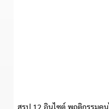
สรุป 12 อินไซต์ พฤติกรรมค