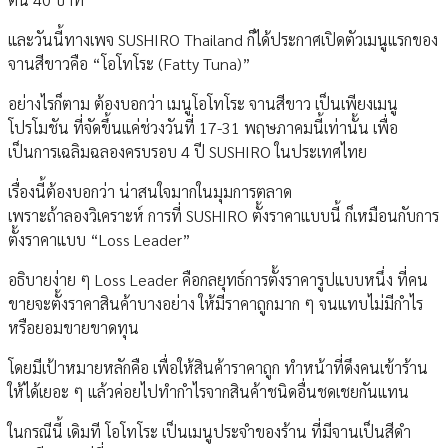
และวันนี้ทางเพจ SUSHIRO Thailand ก็ได้ประกาศเปิดตัวเมนูแรกของ
จานสีขาวคือ “โอโทโระ (Fatty Tuna)”
อย่างไรก็ตาม ต้องบอกว่า เมนูโอโทโระ จานสีขาว เป็นเพียงเมนู
โปรโมชัน ที่จัดขึ้นแค่ช่วงวันที่ 17-31 พฤษภาคมนี้เท่านั้น เพื่อ
เป็นการเฉลิมฉลองครบรอบ 4 ปี SUSHIRO ในประเทศไทย
เรื่องนี้ต้องบอกว่า น่าสนใจมากในมุมการตลาด
เพราะถ้าลองวิเคราะห์ การที่ SUSHIRO ตั้งราคาแบบนี้ ก็เหมือนกับการ
ตั้งราคาแบบ “Loss Leader”
อธิบายง่าย ๆ Loss Leader คือกลยุทธ์การตั้งราคารูปแบบหนึ่ง ที่คน
ขายจะตั้งราคาสินค้าบางอย่าง ให้มีราคาถูกมาก ๆ จนแทบไม่มีกำไร
หรือยอมขายขาดทุน
โดยมีเป้าหมายหลักคือ เพื่อให้สินค้าราคาถูก ทำหน้าที่ดึงคนเข้าร้าน
ให้ได้เยอะ ๆ แล้วค่อยไปทำกำไรจากสินค้าชนิดอื่นชดเชยกันแทน
ในกรณีนี้ เดิมที โอโทโระ เป็นเมนูประจำของร้าน ที่มีจานเป็นสีดำ