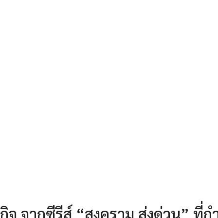
จ จากซีรีส์ “สงคราม ส่งด่วน” ที่กำ