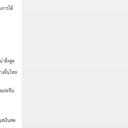
บการได้
่าดึงดูด
างลื่นไหล
๋ยและทีม
ะแสเงินสด