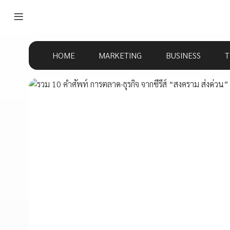
HOME
MARKETING
BUSINESS
T