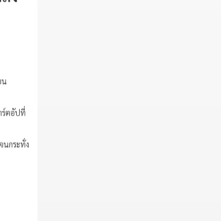
 บน
ร์ตอัปที่
จนกระทั่ง
า