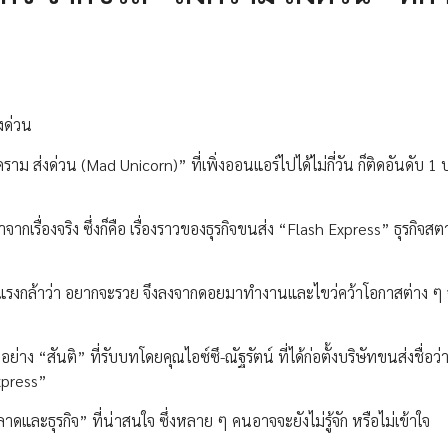
่งด่วน
งคราม ส่งด่วน (Mad Unicorn)” ที่เพิ่งออนแอร์ไปได้ไม่กี่วัน ก็ติดอันดับ 1
จากเรื่องจริง ซึ่งก็คือ เรื่องราวของธุรกิจขนส่ง “Flash Express” ธุรกิจสตา
ันอันแรงกล้าว่า อยากจะรวย จึงลงจากดอยมาทำงานและไขว่คว้าโอกาสต่าง ๆ 
ย่าง “สันติ” ที่รับบทโดยคุณไอซ์ซึ-ณัฐรัตน์ ที่ได้ก่อตั้งบริษัทขนส่งชื่อว่
xpress”
ดและธุรกิจ” ที่น่าสนใจ ซึ่งหลาย ๆ คนอาจจะยังไม่รู้จัก หรือไม่เข้าใจ