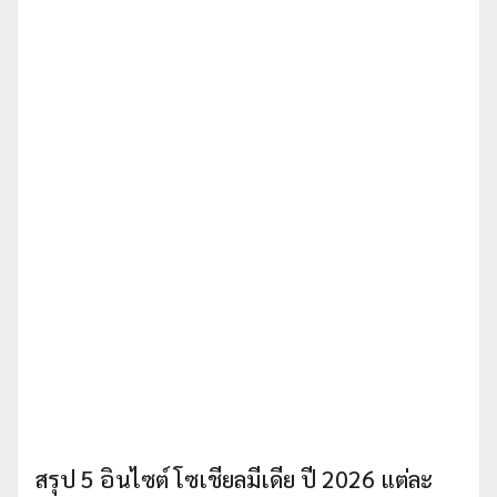
สรุป 5 อินไซต์ โซเชียลมีเดีย ปี 2026 แต่ละ