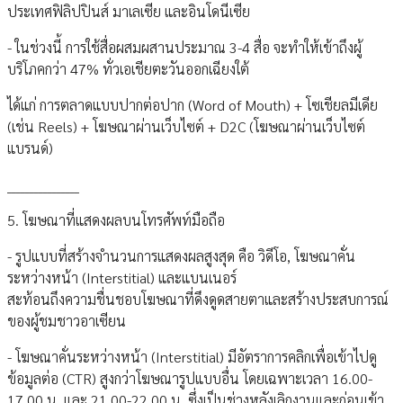
ประเทศฟิลิปปินส์ มาเลเซีย และอินโดนีเซีย
- ในช่วงนี้ การใช้สื่อผสมผสานประมาณ 3-4 สื่อ จะทำให้เข้าถึงผู้
บริโภคกว่า 47% ทั่วเอเชียตะวันออกเฉียงใต้
ได้แก่ การตลาดแบบปากต่อปาก (Word of Mouth) + โซเชียลมีเดีย
(เช่น Reels) + โฆษณาผ่านเว็บไซต์ + D2C (โฆษณาผ่านเว็บไซต์
แบรนด์)
________________
5. โฆษณาที่แสดงผลบนโทรศัพท์มือถือ
- รูปแบบที่สร้างจำนวนการแสดงผลสูงสุด คือ วิดีโอ, โฆษณาคั่น
ระหว่างหน้า (Interstitial) และแบนเนอร์
สะท้อนถึงความชื่นชอบโฆษณาที่ดึงดูดสายตาและสร้างประสบการณ์
ของผู้ชมชาวอาเซียน
- โฆษณาคั่นระหว่างหน้า (Interstitial) มีอัตราการคลิกเพื่อเข้าไปดู
ข้อมูลต่อ (CTR) สูงกว่าโฆษณารูปแบบอื่น โดยเฉพาะเวลา 16.00-
17.00 น. และ 21.00-22.00 น. ซึ่งเป็นช่วงหลังเลิกงานและก่อนเข้า