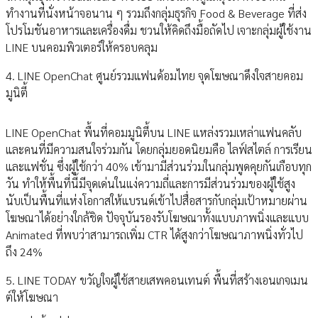
ทำงานที่นั่งหน้าจอนาน ๆ รวมถึงกลุ่มธุรกิจ Food & Beverage ที่ส่ง
โปรโมชันอาหารและเครื่องดื่ม ชวนให้คิดถึงมื้อถัดไป เจาะกลุ่มผู้ใช้งาน
LINE บนคอมพิวเตอร์ให้ครอบคลุม
4. LINE OpenChat ศูนย์รวมแฟนด้อมไทย จุดโฆษณาดึงใจสายคอม
มูนิตี้
LINE OpenChat พื้นที่คอมมูนิตี้บน LINE แหล่งรวมเหล่าแฟนคลับ
และคนที่มีความสนใจร่วมกัน โดยกลุ่มยอดนิยมคือ ไลฟ์สไตล์ การเรียน
และแฟชั่น ซึ่งผู้ใช้กว่า 40% เข้ามามีส่วนร่วมในกลุ่มพูดคุยกันเกือบทุก
วัน ทำให้พื้นที่นี้มีจุดเด่นในแง่ความถี่และการมีส่วนร่วมของผู้ใช้สูง
นับเป็นพื้นที่แห่งโอกาสให้แบรนด์เข้าไปสื่อสารกับกลุ่มเป้าหมายผ่าน
โฆษณาได้อย่างใกล้ชิด ปัจจุบันรองรับโฆษณาทั้งแบบภาพนิ่งและแบบ
Animated ที่พบว่าสามารถเพิ่ม CTR ได้สูงกว่าโฆษณาภาพนิ่งทั่วไป
ถึง 24%
5. LINE TODAY ขวัญใจผู้ใช้สายเสพคอนเทนต์ พื้นที่สร้างเอนเกจเมน
ต์ให้โฆษณา