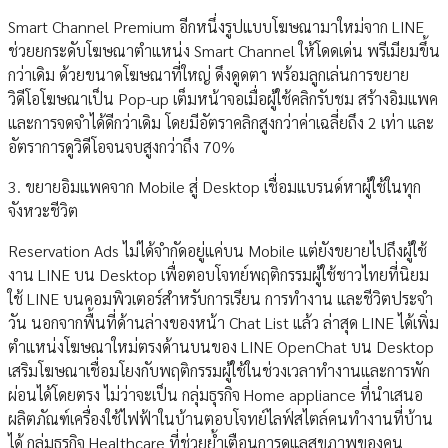
Smart Channel Premium อีกหนึ่งรูปแบบโฆษณามาใหม่จาก LINE
ช่วยยกระดับโฆษณาตำแหน่ง Smart Channel ให้โดดเด่น พรีเมียมขึ้น
กว่าเดิม ด้วยขนาดโฆษณาที่ใหญ่ ดึงดูดตา พร้อมลูกเล่นการขยาย
วิดีโอโฆษณาเป็น Pop-up เต็มหน้าจอเมื่อผู้ใช้คลิกรับชม สร้างอิมแพค
และการจดจำได้ดีกว่าเดิม โดยมีอัตราคลิกสูงกว่าค่าเฉลี่ยถึง 2 เท่า และ
อัตราการดูวิดีโอจนจบสูงกว่าถึง 70%
3. ขยายอิมแพคจาก Mobile สู่ Desktop เชื่อมแบรนด์หาผู้ใช้ในทุก
จังหวะชีวิต
Reservation Ads ไม่ได้จำกัดอยู่แค่บน Mobile แต่ยังขยายไปถึงผู้ใช้
งาน LINE บน Desktop เพื่อตอบโจทย์พฤติกรรมผู้ใช้ชาวไทยที่นิยม
ใช้ LINE บนคอมพิวเตอร์สำหรับการเรียน การทำงาน และชีวิตประจำ
วัน นอกจากพื้นที่ด้านล่างของหน้า Chat List แล้ว ล่าสุด LINE ได้เพิ่ม
ตำแหน่งโฆษณาใหม่ตรงด้านบนของ LINE OpenChat บน Desktop
เสริมโฆษณาเชื่อมโยงกับพฤติกรรมผู้ใช้ในช่วงเวลาทำงานและการพัก
ผ่อนได้โดยตรง ไม่ว่าจะเป็น กลุ่มธุรกิจ Home appliance ที่นำเสนอ
ผลิตภัณฑ์เครื่องใช้ไฟฟ้าในบ้านตอบโจทย์ไลฟ์สไตล์คนทำงานที่บ้าน
ได้ กลุ่มธุรกิจ Healthcare ที่ช่วยย้ำเตือนการดูแลสุขภาพของคน