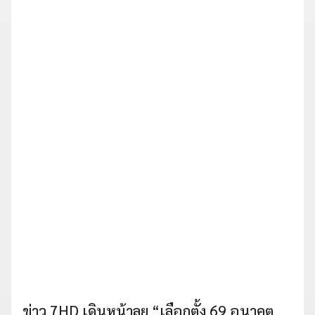
ข่าว 7HD เดินหน้าลุย “เลือกตั้ง 69 อนาคต