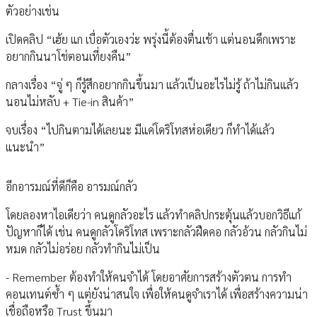
ตัวอย่างเช่น
เปิดคลิป “เฮ้ย แก เบื่อตัวเองว่ะ พรุ่งนี้ต้องตื่นเช้า แต่นอนดึกเพราะ
อยากกินนาโช่ตอนเที่ยงคืน”
กลางเรื่อง “จู่ ๆ ก็รู้สึกอยากกินขึ้นมา แล้วเป็นอะไรไม่รู้ ถ้าไม่กินแล้ว
นอนไม่หลับ + Tie-in สินค้า”
จบเรื่อง “ไปกินตามได้เลยนะ มีแค่โดริโทสห่อเดียว ก็ทำได้แล้ว
แนะนำ”
อีกอารมณ์ที่ดีก็คือ อารมณ์กลัว
โดยลองหาไอเดียว่า คนดูกลัวอะไร แล้วทำคลิปกระตุ้นแล้วบอกวิธีแก้
ปัญหาก็ได้ เช่น คนดูกลัวโดริโทส เพราะกลัวฝืดคอ กลัวอ้วน กลัวกินไม่
หมด กลัวไม่อร่อย กลัวทำกินไม่เป็น
- Remember ต้องทำให้คนจำได้ โดยอาศัยการสร้างตัวตน การทำ
คอนเทนต์ซ้ำ ๆ แต่ยังน่าสนใจ เพื่อให้คนดูจำเราได้ เพื่อสร้างความน่า
เชื่อถือหรือ Trust ขึ้นมา