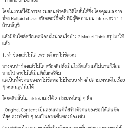
โดยในงานก็ได้มีการอบรมสอนทำคลิปวิดีโอสั้นให้จึ้ง โดยคุณเบล จาก
ช่อง Bellpichitchai ครีเอเตอร์ชื่อดัง ที่มีผู้ติดตามบน TikTok กว่า 1.1
ล้านบัญชี
แล้วมีอินไซต์หรือเทคนิคอะไรน่าสนใจบ้าง ? MarketThink สรุปมาให้
แล้ว
1. ทำช่องแล้วไม่โต เพราะตัวเราไม่ชัดเจน
บางคนทำช่องแล้วไม่โต หรือคลิปดังเป็นไวรัลแล้ว แต่ไม่นานก็เงียบ
หายไป อาจไม่ได้เป็นที่อัลกอริทึม
แต่เป็นที่ตัวตนของเราไม่ชัดพอ ไม่มีระบบ ทำคลิปตามเทรนด์ไปเรื่อย
ๆ จนคนดูจำไม่ได้
โดยคลิปสั้นใน TikTok แบ่งได้ 2 ประเภทใหญ่ ๆ คือ
- Original Content เป็นคอนเทนต์ที่สร้างตัวตนของช่องได้เด่นชัด
ที่สุด ควรทำซ้ำ ๆ จนเป็นลายเซ็นของช่อง เช่น
Specialist คือ คอนเทนต์ที่สร้างตัวตนความเชี่ยวชาญเฉพาะทางให้