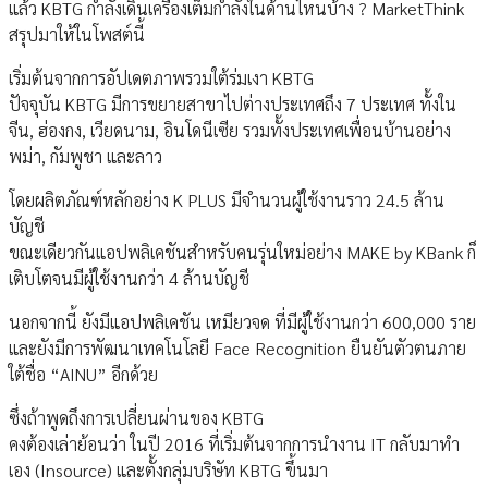
แล้ว KBTG กำลังเดินเครื่องเต็มกำลังในด้านไหนบ้าง ? MarketThink
สรุปมาให้ในโพสต์นี้
เริ่มต้นจากการอัปเดตภาพรวมใต้ร่มเงา KBTG
ปัจจุบัน KBTG มีการขยายสาขาไปต่างประเทศถึง 7 ประเทศ ทั้งใน
จีน, ฮ่องกง, เวียดนาม, อินโดนีเซีย รวมทั้งประเทศเพื่อนบ้านอย่าง
พม่า, กัมพูชา และลาว
โดยผลิตภัณฑ์หลักอย่าง K PLUS มีจำนวนผู้ใช้งานราว 24.5 ล้าน
บัญชี
ขณะเดียวกันแอปพลิเคชันสำหรับคนรุ่นใหม่อย่าง MAKE by KBank ก็
เติบโตจนมีผู้ใช้งานกว่า 4 ล้านบัญชี
นอกจากนี้ ยังมีแอปพลิเคชัน เหมียวจด ที่มีผู้ใช้งานกว่า 600,000 ราย
และยังมีการพัฒนาเทคโนโลยี Face Recognition ยืนยันตัวตนภาย
ใต้ชื่อ “AINU” อีกด้วย
ซึ่งถ้าพูดถึงการเปลี่ยนผ่านของ KBTG
คงต้องเล่าย้อนว่า ในปี 2016 ที่เริ่มต้นจากการนำงาน IT กลับมาทำ
เอง (Insource) และตั้งกลุ่มบริษัท KBTG ขึ้นมา