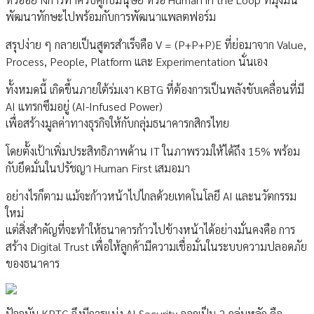
พัฒนาทักษะไปพร้อมกับการพัฒนาแพลตฟอร์ม
สรุปง่าย ๆ กลายเป็นสูตรสำเร็จคือ V = (P+P+P)E ที่ย่อมาจาก Value,
Process, People, Platform และ Experimentation นั่นเอง
ทั้งหมดนี้ เกิดขึ้นภายใต้ร่มเงา KBTG ที่ต้องการเป็นพลังขับเคลื่อนที่มี
AI แทรกซึมอยู่ (AI-Infused Power)
เพื่อสร้างมูลค่าทางธุรกิจให้กับกลุ่มธนาคารกสิกรไทย
โดยตั้งเป้าเพิ่มประสิทธิภาพด้าน IT ในภาพรวมให้ได้ถึง 15% พร้อม
กับยึดมั่นในปรัชญา Human First เสมอมา
อย่างไรก็ตาม แม้จะก้าวหน้าไปไกลด้วยเทคโนโลยี AI และนวัตกรรม
ใหม่
แต่สิ่งสำคัญที่จะทำให้ธนาคารก้าวไปข้างหน้าได้อย่างมั่นคงคือ การ
สร้าง Digital Trust เพื่อให้ลูกค้ามีความเชื่อมั่นในระบบความปลอดภัย
ของธนาคาร
ปัจจุบัน KBTG จึงมีการแบ่ง AI Security ออกเป็น 2 กลุ่มหลัก คือ