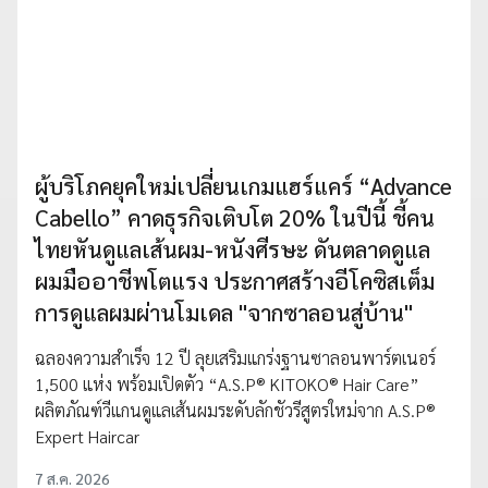
ผู้บริโภคยุคใหม่เปลี่ยนเกมแฮร์แคร์ “Advance
Cabello” คาดธุรกิจเติบโต 20% ในปีนี้ ชี้คน
ไทยหันดูแลเส้นผม-หนังศีรษะ ดันตลาดดูแล
ผมมืออาชีพโตแรง ประกาศสร้างอีโคซิสเต็ม
การดูแลผมผ่านโมเดล "จากซาลอนสู่บ้าน"
ฉลองความสำเร็จ 12 ปี ลุยเสริมแกร่งฐานซาลอนพาร์ตเนอร์
1,500 แห่ง พร้อมเปิดตัว “A.S.P® KITOKO® Hair Care”
ผลิตภัณฑ์วีแกนดูแลเส้นผมระดับลักชัวรีสูตรใหม่จาก A.S.P®
Expert Haircar
7 ส.ค. 2026