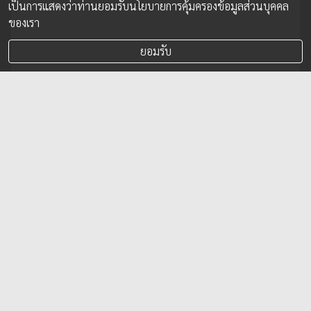
เป็นการแสดงว่าท่านยอมรับนโยบายการคุ้มครองข้อมูลส่วนบุคคล
ของเรา
ยอมรับ
ไปรษณีย์ไทย-ไทยรัฐ มอบทองคำรางวัลใหญ่
7 ล้านบาท พร้อมรางวัลรวมกว่า 12 ล้านบาท
ให้ผู้โชคดีกิจกรรม ในศึกฟุตบอลระดับโลก
2026
6 ส.ค. 2026