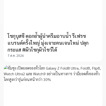
โชกุบุสซึ ตอกย้ำผู้นำครีมอาบน้ำ รีเฟรช
แบรนด์ครั้งใหญ่ มุ่งเจาะคนเจนใหม่ ปลุก
กระแส #ผิวโชกุผิวโชว์ได้
7 ส.ค. 2026