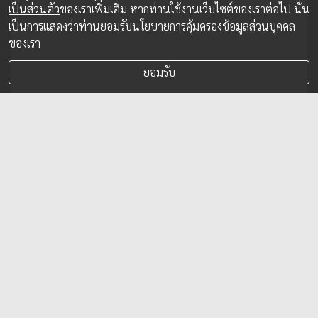
เป็นส่วนตัว
ของเราเพิ่มเติม หากท่านใช้งานเว็บไซต์ของเราต่อไป นั่น
เป็นการแสดงว่าท่านยอมรับนโยบายการคุ้มครองข้อมูลส่วนบุคคล
ของเรา
ยอมรับ
NIKE กำลังจะเป็นบริษัทเทคโนโลยี
เชื่อหรือไม่ว่า 60% ของคนทั่วไปใส่รองเท้าผิดไซซ์ พอเรื่อง
เป็นแบบนี้ Nike จึงได้พัฒนา Nike Fit เทคโนโลยีการสแกนเท้า
เพื่อวัดขนาดรูปแบบใหม่ที่มีความแม่นยำสูงขึ้นมา โดย Nike
Fit จะนำเทคโนโลยี AI หรือ Artificial Intelligence มาใช้
ประมวลผล
14 พ.ค. 2019