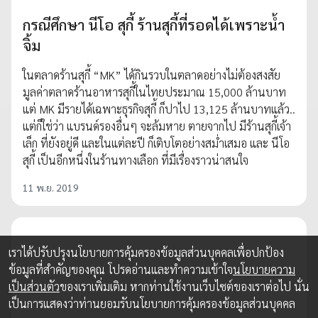
กรณีศึกษา นีโอ สุกี้ ร้านสุกี้ที่รอดได้เพราะน้ำ
จิ้ม
ในตลาดร้านสุกี้ “MK” ได้กินรวบในตลาดอย่างไม่ต้องสงสัย
มูลค่าตลาดร้านอาหารสุกี้ในไทยประมาณ 15,000 ล้านบาท
แต่ MK มีรายได้เฉพาะธุรกิจสุกี้ ก็ปาไป 13,125 ล้านบาทแล้ว..
แต่ก็ใช่ว่า แบรนด์รองอื่นๆ จะล้มหาย ตายจากไป มีร้านสุกี้เจ้า
เล็ก ที่ยังอยู่ดี และในแต่ละปี ก็เติบโตอย่างสม่ำเสมอ และ นีโอ
สุกี้ เป็นอีกหนึ่งในร้านทางเลือก ที่มีเรื่องราวน่าสนใจ
11 พ.ย. 2019
เราได้ปรับปรุงนโยบายการคุ้มครองข้อมูลส่วนบุคคลเพื่อปกป้อง
ข้อมูลที่สำคัญของคุณ โปรดอ่านและทำความเข้าใจ
นโยบายความ
เป็นส่วนตัว
ของเราเพิ่มเติม หากท่านใช้งานเว็บไซต์ของเราต่อไป นั่น
เป็นการแสดงว่าท่านยอมรับนโยบายการคุ้มครองข้อมูลส่วนบุคคล