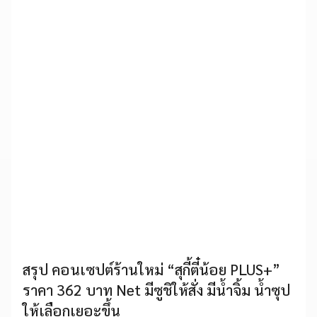
สรุป คอนเซปต์ร้านใหม่ “สุกี้ตี๋น้อย PLUS+”
ราคา 362 บาท Net มีซูชิให้สั่ง มีน้ำจิ้ม น้ำซุป
ให้เลือกเยอะขึ้น