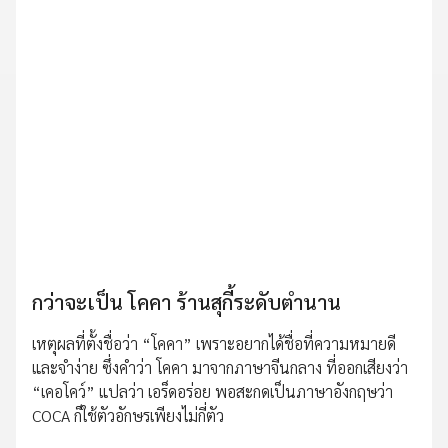
กว่าจะเป็น โคคา ร้านสุกี้ระดับตำนาน
เหตุผลที่ตั้งชื่อว่า​ “โคคา” เพราะอยากได้ชื่อที่ความหมายดี
และจำง่าย ซึ่งคำว่า โคคา มาจากภาษาจีนกลาง ที่ออกเสียงว่า
“เคอโคว์” แปลว่า เอร็ดอร่อย พอสะกดเป็นภาษาอังกฤษว่า
COCA ก็ใช้ตัวอักษรเพียงไม่กี่ตัว