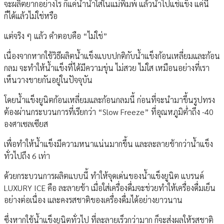
จะผลิตยากอย่างไร ก็แค่นำน้ำใส่ในแม่พิมพ์ แล้วนำไปแช่แข็ง แค่นี้
ก็ได้แล้วไม่ใช่หรือ
แต่จริง ๆ แล้ว คำตอบคือ “ไม่ใช่”
เนื่องจากหากใช้วิธีผลิตน้ำแข็งแบบปกติกับน้ำแข็งก้อนเหลี่ยมและก้อน
กลม จะทำให้น้ำแข็งที่ได้มีความขุ่น ไม่สวย ไม่ใส เหมือนอย่างที่เรา
เห็นวางขายกันอยู่ในปัจจุบัน
โดยน้ำแข็งยูนิตก้อนเหลี่ยมและก้อนกลมนี้ ก่อนที่จะนำมาขึ้นรูปทรง
ต้องผ่านกระบวนการที่เรียกว่า “Slow Freeze” ที่อุณหภูมิต่ำถึง -40
องศาเซลเซียส
เพื่อทำให้น้ำแข็งมีความหนาแน่นมากขึ้น และละลายช้ากว่าน้ำแข็ง
ทั่วไปถึง 6 เท่า
ด้วยกระบวนการผลิตแบบนี้ ทำให้จุดเด่นของน้ำแข็งยูนิต แบรนด์
LUXURY ICE คือ ละลายช้า เมื่อใส่เครื่องดื่มจะช่วยทำให้เครื่องดื่มเย็น
อย่างต่อเนื่อง และคงรสชาติของเครื่องดื่มได้อย่างยาวนาน
ซึ่งหากใช้น้ำแข็งยูนิตทั่วไป ที่ละลายเร็วกว่ามาก ก็จะส่งผลให้รสชาติ