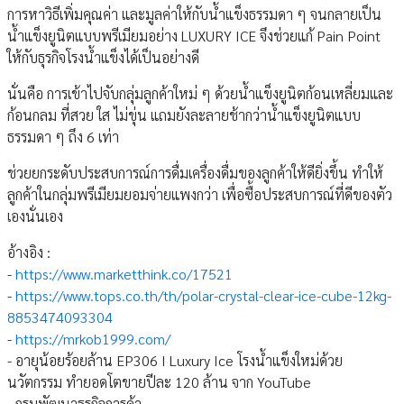
การหาวิธีเพิ่มคุณค่า และมูลค่าให้กับน้ำแข็งธรรมดา ๆ จนกลายเป็น
น้ำแข็งยูนิตแบบพรีเมียมอย่าง LUXURY ICE จึงช่วยแก้ Pain Point
ให้กับธุรกิจโรงน้ำแข็งได้เป็นอย่างดี
นั่นคือ การเข้าไปจับกลุ่มลูกค้าใหม่ ๆ ด้วยน้ำแข็งยูนิตก้อนเหลี่ยมและ
ก้อนกลม ที่สวย ใส ไม่ขุ่น แถมยังละลายช้ากว่าน้ำแข็งยูนิตแบบ
ธรรมดา ๆ ถึง 6 เท่า
ช่วยยกระดับประสบการณ์การดื่มเครื่องดื่มของลูกค้าให้ดียิ่งขึ้น ทำให้
ลูกค้าในกลุ่มพรีเมียมยอมจ่ายแพงกว่า เพื่อซื้อประสบการณ์ที่ดีของตัว
เองนั่นเอง
อ้างอิง :
-
https://www.marketthink.co/17521
-
https://www.tops.co.th/th/polar-crystal-clear-ice-cube-12kg-
8853474093304
-
https://mrkob1999.com/
- อายุน้อยร้อยล้าน EP306 I Luxury Ice โรงน้ำแข็งใหม่ด้วย
นวัตกรรม ทำยอดโตขายปีละ 120 ล้าน จาก YouTube
- กรมพัฒนาธุรกิจการค้า