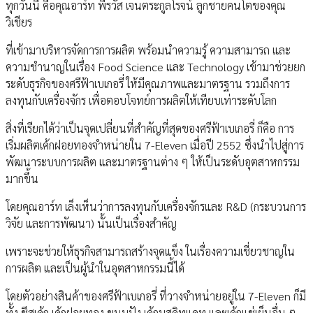
ทุกวันนี้ คือคุณอาร์ท พีรวัส เจนตระกูลโรจน์ ลูกชายคนโตของคุณ
วิเชียร
ที่เข้ามาบริหารจัดการการผลิต พร้อมนําความรู้ ความสามารถ และ
ความชํานาญในเรื่อง Food Science และ Technology เข้ามาช่วยยก
ระดับธุรกิจของศรีฟ้าเบเกอรี่ ให้มีคุณภาพและมาตรฐาน รวมถึงการ
ลงทุนกับเครื่องจักร เพื่อตอบโจทย์การผลิตให้เทียบเท่าระดับโลก
สิ่งที่เรียกได้ว่าเป็นจุดเปลี่ยนที่สําคัญที่สุดของศรีฟ้าเบเกอรี่ ก็คือ การ
เริ่มผลิตเค้กฝอยทองจําหน่ายใน 7-Eleven เมื่อปี 2552 ซึ่งนําไปสู่การ
พัฒนาระบบการผลิต และมาตรฐานต่าง ๆ ให้เป็นระดับอุตสาหกรรม
มากขึ้น
โดยคุณอาร์ท เล็งเห็นว่าการลงทุนกับเครื่องจักรและ R&D (กระบวนการ
วิจัย และการพัฒนา) นั้นเป็นเรื่องสําคัญ
เพราะจะช่วยให้ธุรกิจสามารถสร้างจุดแข็ง ในเรื่องความเชี่ยวชาญใน
การผลิต และเป็นผู้นําในอุตสาหกรรมนี้ได้
โดยตัวอย่างสินค้าของศรีฟ้าเบเกอรี่ ที่วางจําหน่ายอยู่ใน 7-Eleven ก็มี
ทั้ง ชีสเค้ก เค้กฝอยทอง ขนมปัง เค้กมูสคิทแคท และเค้กแช่เย็นอื่น ๆ