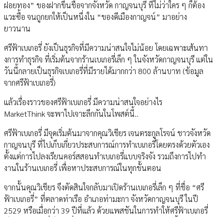
ฝอยทอง” ของฝากขึ้นชื่อจากจังหวัด กาญจนบุรี ที่ไม่ว่าใคร ๆ ก็ต้อง
แวะซื้อ จนถูกยกให้เป็นหนึ่งใน “ของดีเมืองกาญจน์” มาอย่าง
ยาวนาน
ศรีฟ้าเบเกอรี่ ยังเป็นธุรกิจที่มีความน่าสนใจไม่น้อย โดยเฉพาะเส้นทา
งการทําธุรกิจ ที่เริ่มต้นจากร้านเบเกอรี่เล็ก ๆ ในจังหวัดกาญจนบุรี แต่ใน
วันนี้กลายเป็นธุรกิจเบเกอรี่ที่มีรายได้มากกว่า 800 ล้านบาท (ข้อมูล
จากศรีฟ้าเบเกอรี่)
แล้วเรื่องราวของศรีฟ้าเบเกอรี่ มีความน่าสนใจอย่างไร
MarketThink จะพาไปเจาะลึกกันในโพสต์นี้..
ศรีฟ้าเบเกอรี่ มีจุดเริ่มต้นมาจากคุณวิเชียร เจนตระกูลโรจน์ ชาวจังหวัด
กาญจนบุรี ที่ไปเก็บเกี่ยวประสบการณ์การทําเบเกอรี่โดยตรงด้วยตัวเอง
ตั้งแต่การไปลงเรียนคอร์สสอนทําเบเกอรี่แบบจริงจัง รวมถึงการไปทํา
งานในร้านเบเกอรี่ เพื่อหาประสบการณ์ในทุกขั้นตอน
จากนั้นคุณวิเชียร จึงตัดสินใจกลับมาเปิดร้านเบเกอรี่เล็ก ๆ ที่ชื่อ “ศรี
ฟ้าเบเกอรี่” ที่ตลาดท่าเรือ อําเภอท่ามะกา จังหวัดกาญจนบุรี ในปี
2529 หรือเมื่อกว่า 39 ปีที่แล้ว ด้วยแพสชันในการทําให้ศรีฟ้าเบเกอรี่