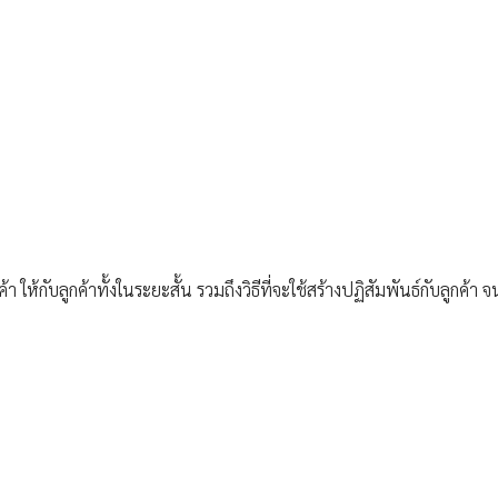
ให้กับลูกค้าทั้งในระยะสั้น รวมถึงวิธีที่จะใช้สร้างปฏิสัมพันธ์กับลูกค้า จ