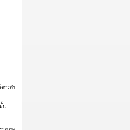
ึ่งการทำ
นั้น
ำการตลาด