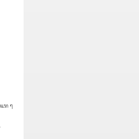
ับแรก ๆ
น