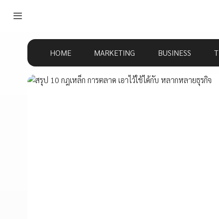
HOME
MARKETING
BUSINESS
T