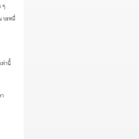
น ๆ
น บะหมี่
ท่านี้
คา