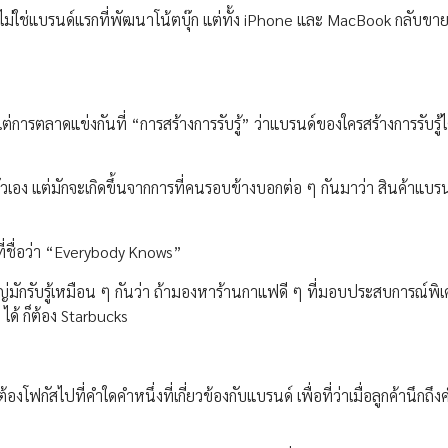
ไม่ใช่แบรนด์แรกที่พัฒนาโน้ตบุ๊ก แต่ทั้ง iPhone และ MacBook กลับขาย
แต่การตลาดแข่งกันที่ “การสร้างการรับรู้” ว่าแบรนด์ของใครสร้างการรับรู้
ยตัวเอง แต่มักจะเกิดขึ้นจากการที่คนรอบข้างบอกต่อ ๆ กันมาว่า สินค้าแบรน
รที่ชื่อว่า “Everybody Knows”
ญ่มักรับรู้เหมือน ๆ กันว่า ถ้ามองหาร้านกาแฟดี ๆ ที่มอบประสบการณ์พิเศ
ได้ ก็ต้อง Starbucks
องโฟกัสไปที่คำใดคำหนึ่งที่เกี่ยวข้องกับแบรนด์ เพื่อที่ว่าเมื่อลูกค้านึกถึง