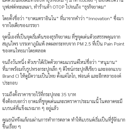
บุฟเฟต์ทะเลเผา, ทำร้านค้า OTOP ไปจนถึง “ธุรกิจยาดม”
โดยตั้งชื่อว่า “ยาดมตราอินโน” ที่มาจากคำว่า “Innovation” ซึ่งมา
จากไอเดียของภรรยา
จุดนี้เองที่เป็นจุดเริ่มต้นของธุรกิจยาดม ที่ชูจุดเด่นด้วยสรรพคุณจาก
สมุนไพร บรรเทาภูมิแพ้ ลดผลกระทบจาก PM 2.5 ที่เป็น Pain Point
ของคนไทยมาโดยตลอด
จนถึงวันหนึ่ง ตัวเขาได้เปิดตัวยาดมแบรนด์ใหม่ชื่อว่า “หนุมาน”
ที่มาพร้อมกับรูปทรงกระปุกเล็ก ๆ ดิไซน์กระปุกสีเขียว และออกแบบ
Brand CI ให้ดูมีความเป็นไทย ตั้งแต่โลโก, ฟอนต์ และอีกหลายองค์
ประกอบ
รวมถึงตั้งราคาขายไว้ที่กระปุกละ 35 บาท
ซึ่งต้องบอกว่า ยาดมที่ชูจุดเด่นและเรตราคาประมาณนี้ ในตลาดจะมี
แบรนด์ที่แข็งแรงมาก ๆ อยู่แล้ว
คุณธนัทจึงแก้เกมผ่านการทำการตลาด ทำให้แบรนด์เริ่มเป็นที่รู้จักมาก
ขึ้นเรื่อย ๆ