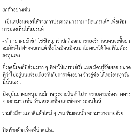
ยกตัวอย่างเช่น
- เป็นสปอนเซอร์ให้รายการประกวดนางงาม “มิสแกรนด์” เพื่อเพิ่ม
การมองเห็นให้แบรนด์
- ทำ “ยาดมยักษ์” ไซซ์ใหญ่กว่าปกติออกมาขายจริง ก่อนคนจะซื้อยา
ดมยักษ์ไปทำคอนเทนต์ ซึ่งก็เหมือนมีคนมาโฆษณาให้ โดยที่ไม่ต้อง
ลงทุนเอง
ซึ่งจุดนี้เองก็มีส่วนมาก ๆ ที่ทำให้แบรนด์เริ่มแมส มีคนรู้จักเยอะ ขนาด
ที่ว่าไปอยู่บนเฟรมเดียวกันกับดาราดังอย่าง จ้าวลู่ซือ ได้เหมือนทุกวัน
นี้นั่นเอง..
ปัจจุบันยาดมหนุมานมีการกระจายสินค้าไปวางขายตามช่องทางต่าง
ๆ เยอะมาก เช่น ร้านสะดวกซื้อ และช่องทางออนไลน์
รวมถึงมีการแตกสินค้าใหม่ ๆ เช่น พิมเสนน้ำ ออกมาวางขายด้วย
ปิดท้ายด้วยเรื่องที่น่าสนใจ..