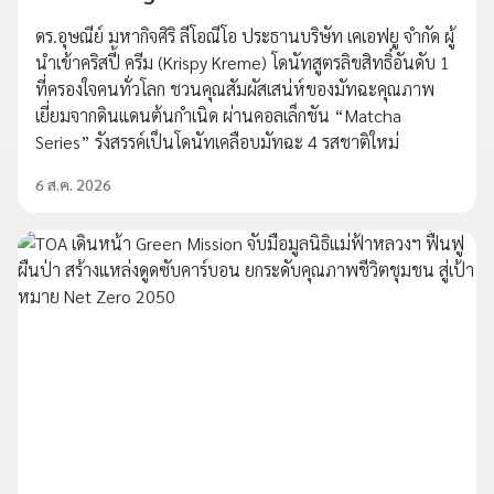
ดร.อุษณีย์ มหากิจศิริ ลีโอณีโอ ประธานบริษัท เคเอฟยู จำกัด ผู้
นำเข้าคริสปี้ ครีม (Krispy Kreme) โดนัทสูตรลิขสิทธิ์อันดับ 1
ที่ครองใจคนทั่วโลก ชวนคุณสัมผัสเสน่ห์ของมัทฉะคุณภาพ
เยี่ยมจากดินแดนต้นกำเนิด ผ่านคอลเล็กชัน “Matcha
Series” รังสรรค์เป็นโดนัทเคลือบมัทฉะ 4 รสชาติใหม่
6 ส.ค. 2026