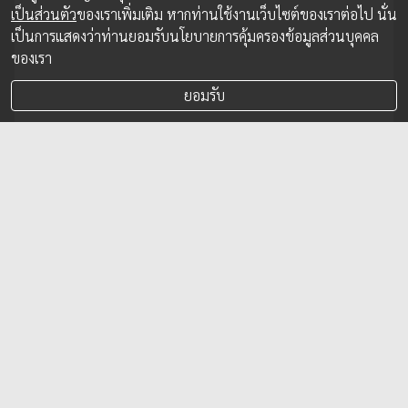
เป็นส่วนตัว
ของเราเพิ่มเติม หากท่านใช้งานเว็บไซต์ของเราต่อไป นั่น
เป็นการแสดงว่าท่านยอมรับนโยบายการคุ้มครองข้อมูลส่วนบุคคล
ของเรา
ยอมรับ
ทีทีบี เดินหน้าสู่ผู้นำ “สินเชื่อคนผ่อนดี” พลิก
มาตรฐานสินเชื่อจำนำทะเบียนรถ คิดดอกเบี้ย
ตามคะแนนเครดิต เริ่มต้น 11.11% ต่อปี
ทีทีบี เดินหน้าพลิกมาตรฐานสินเชื่อไทยอีกครั้ง ด้วยการ Make
REAL Change เปลี่ยนการคิดดอกเบี้ยสินเชื่อจำนำทะเบียนรถ
จาก “อายุรถ” มาเป็น “คะแนนเครดิต” ผ่าน “สินเชื่อรถแลก
เงิน ทีทีบีไดรฟ์ แบบไม่โอนเล่ม” เพื่อให้คนผ่อนดีได้เรตที่ดีกว่า
เดิม อัตราดอกเบี้ยลดต้นลดดอกเริ่มต้นเพียง 11.11% ต่อปี
(เทียบเท่าอัตราดอกเบี้ยคงที่ 0.52% ต่อเดือน)